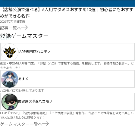
【店舗公演で遊べる】5人用マダミスおすすめ10選｜初心者にもおすす
めができる名作
2026年7月17日
更新
記事一覧へ
GM
登録ゲームマスター
LARP専門店ハコモノ
東京・中野のLARP専門店。「部屋（ハコ）で体験する物語」を提供します。 物語体験の世界へ、ど
うぞようこそ！
あすゞ
ハコモノにてGMをしております
佐賀屋火花@ハコモノ
LARP『5DIVE』『怪異事象編纂局』『イクサ魔法学院』等制作。 作品ごとの世界観を全力で楽しん
でいただけるように頑張ります！
ゲームマスター一覧へ