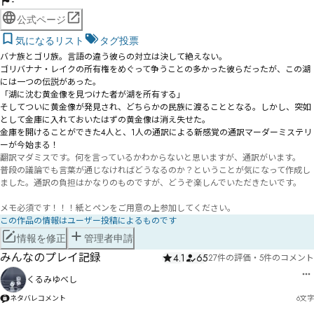
-
公式ページ
気になるリスト
タグ投票
バナ族とゴリ族。言語の違う彼らの対立は決して絶えない。

ゴリバナナ・レイクの所有権をめぐって争うことの多かった彼らだったが、この湖
には一つの伝説があった。

「湖に沈む黄金像を見つけた者が湖を所有する」

そしてついに黄金像が発見され、どちらかの民族に渡ることとなる。しかし、突如
として金庫に入れておいたはずの黄金像は消え失せた。

金庫を開けることができた4人と、1人の通訳による新感覚の通訳マーダーミステリ
ーが今始まる！
翻訳マダミスです。何を言っているかわからないと思いますが、通訳がいます。

普段の議論でも言葉が通じなければどうなるのか？ということが気になって作成し
ました。通訳の負担はかなりのものですが、どうぞ楽しんでいただきたいです。

メモ必須です！！！紙とペンをご用意の上参加してください。
この作品の情報はユーザー投稿によるものです
情報を修正
管理者申請
みんなのプレイ記録
4.1
65
27件の評価
・
5件のコメント
くるみゆべし
ネタバレコメント
6
文字