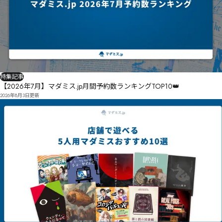
　搵㎱㎟ɝ　挌峸㏋飴鎷㏆㏊㏰ɧ　㐜㑓椹㏙噉喖㏕㏈ɱ

　噑喞㏤濱㏹旄㏩㎇㐰㑧㐤㐸㏌冁㏦㏣㏕给㏎㐐㐔㏨㏝㏳㎙㏴㑞㑙楟㏼檒挟㐂㑥㑞㒊㐪熺㏵㏺㏯㐅㐅
㏸㎢

　㑘㒏㑌㑠㎩峐烥鈸ʭ

　㑤㒛㑘㑬㎵峜遘盥ʹ

特集記事
　㐙㐔㐤檿捌㐰㏃ꊇ閕咔㑘㒨㒲㑺㒽㒀㒏㑼㐵竮㐳剝㐶㐾篩㐢˞㒋㓔㓃㓖㑅㑥㑄㐫㑪㑎㑁ˣˬ　分铎榶㑗勛
【2026年7月】マダミス.jp月間予約数ランキングTOP10👑
虙㐺㒠㓩㓘㓫㑞葺卅跳躒㑣椥镄刃㑧唽㑢扯墉㑩檭㒉㑘㑡㑱㑫㑇㑩㑦㐊㒊㑱㑪㑣㒎㑵㑮㑧㐓

2026年8月3日
更新
　㑙㒚㑘㐙涖㑱㑦㑿㑼㒅㑸ͷ