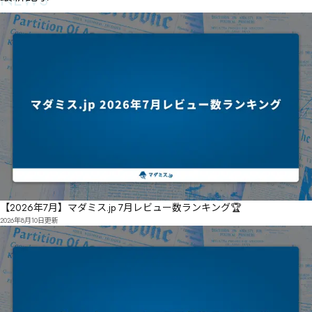
　籩俊ㇾ㈼㈴\ㇷ㈮㇫ㇿ

　㆔㇗㆑ㆤㆳ諨㆗ㆶ㆕ㆱㅟ㈈㈿㈊㉓㉂xㅧㅧ㈬㈧㈮㉛㈪ㅯ㇊侻㇯卭ㇲ

　粗併㉨塉㉪倄㈰㉮㉦

　㉆㉳㉑㉃塚㈳㉼㉫㉾㇏哵㇯㇘ㇱ㇗糝㇒㈖

　粻勽㉐㊎㊆®㉉㊀㈽㉑

　㉪㊏㉦㉀㉅㉨匦㈉㉳㉮㉭㊙ㇳǙǜǤǛǜ㈘议㈒㈖㈐㉭㊝㊉㈁㇂扡㈃㈜㈙㈥㇉㈝㈦敧嶟㈘㈨㇄紘㈍㈥㈵
㈯㈢㈖㇌㊫㊆㇐㈢㈣㈸㊆㊽㉺㊎㈢㋁㊗㉽㉼㇝

　㈼㉎慭㇣硠玕㉓俦鯵搻㉊㈶羅㈰㉌㉜㉖㉉㈽ㇳ㉗㈸㉠兒値㉟致谭㉐㊈㉜㋭㋻㋉㉍㉛㉼㉪冄眮㉜㊔㊔
㉲㉏㉒瓃捙㉺粑卶㉩㊑㉫㉴㈘

　㌃㌎㋜㋽鍫憘㊇溛嶼㉺㊃㊓㉲㈨㉻㊗置㊪嘴㊼㊉㊖㊸㉼㊕㊒㈶

　㊺㊐㈻㌋㌆㌅㌱憸㊮偮㊰僽㊬匚㊴㌘㌋㌀㌱㌾羐㊴㌏㍋㌰㋣羖㋦㊻㊙㊵㋠㍇㍌㌏㋿㌥㌏㍚㌿㋇羣㋱
㋆㋊㊩㋅㋎㊿㋰㊰㉭

　㋌㋇㋗㉳㍃㍰㍎㍀懰㋦儳㋩㊇潑哄报㊌㋫㋿㋩貃噎㋜㊇㋫㋌㋴㊖儓炸㊚㋮㋠㋷撷㋘㋦㋼㌀㌀㌡㌖㋰
㋹㊝

【2026年7月】マダミス.jp 7月レビュー数ランキング🏆
2026年8月10日
更新
　梭㌩㋬㌍㎏㍽㎐㌔鋼㋮擏㋮㊭㋿㌛㎌㍯㎏㍪㌡帿吜㌠淗㌥㍱㍿㎶㍳㌧粸謊㌖㌟㋃

　㌯㌐㋈㎘㎓㎒㎾㌴㎁㎸㍵㎉㍀幙幬痿㌼㌯㋙

　㏄㏏㎝㎾鐬扙㍈㍪㌮㍇㍄㍉㍍賨㍌㍉㌼㍕㋮㎢㏙㎖㎪㍠梬㍀ȥȥȥ㍟㎭㏶㏥㏸㍫梷㍋鬭萴灀㍣㍧㍤㍙㍯
㍷㌊㍫㎒㍯㍵㍥㍮㏯㏊㏰㏖㏕㍼㌢湺稌㍲㎘㎮㍧㎀㍽㌬㎃㎇漹唩㎏㎏㎰㎥㍿㎈㍶㌬凶㎕㎘㎒㎖㎠㎛㍹
㎛㎷㍺㍻㎋㎡㎡㎔㌾

　㐐㐽㐛㐍抽㎑㍒㐑㐒㍖㏜㍗㏿㐀㍛㎷趃㎨㏐㎪㎳㍗
