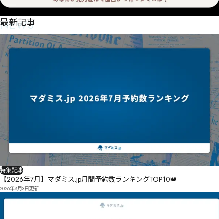
NEWS
最新記事
特集記事
【2026年7月】マダミス.jp月間予約数ランキングTOP10👑
2026年8月3日
更新