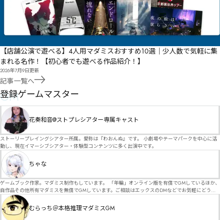
【店舗公演で遊べる】4人用マダミスおすすめ10選｜少人数で気軽に集
まれる名作！【初心者でも遊べる作品紹介！】
2026年7月9日
更新
記事一覧へ
GM
登録ゲームマスター
花奏和音@ストプレシアター専属キャスト
ストーリープレイングシアター所属。愛称は『わおんぬ』です。 小劇場やテーマパークを中心に活
動し、現在イマーシブシアター・体験型コンテンツに多く出演中です。
ちゃな
ゲームブック作家。マダミス制作もしています。 「年輪」オンライン版を有償でGMしているほか、
自作品その他所有マダミスを無償でGMしています。ご相談はエックスのDMなどでお気軽にどう
ぞ。
むらっち＠本格推理マダミスGM