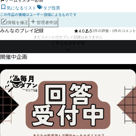
ゲームマスター必須
気になるリスト
タグ投票
この作品の情報はユーザー投稿によるものです
情報を修正
管理者申請
みんなのプレイ記録
4.0
5
3件の評価
・
0件のコメント
まだコメント付きプレイ記録はありません
こちらもおすすめ
Event
開催中企画