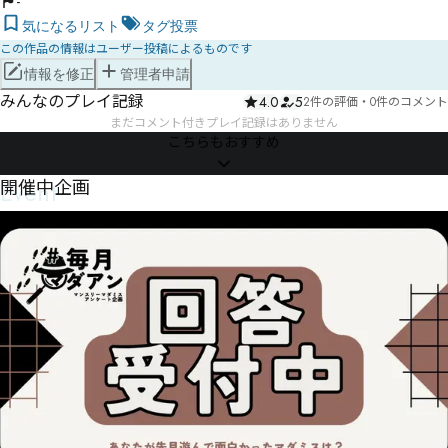
-
気になるリスト
タグ投票
この作品の情報はユーザー投稿によるものです
情報を修正
管理者申請
みんなのプレイ記録
4.0
5
2件の評価
・
0件のコメント
まだコメント付きプレイ記録はありません
こちらもおすすめ
Event
開催中企画