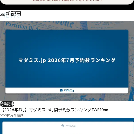
NEWS
最新記事
特集記事
【2026年7月】マダミス.jp月間予約数ランキングTOP10👑
2026年8月3日
更新