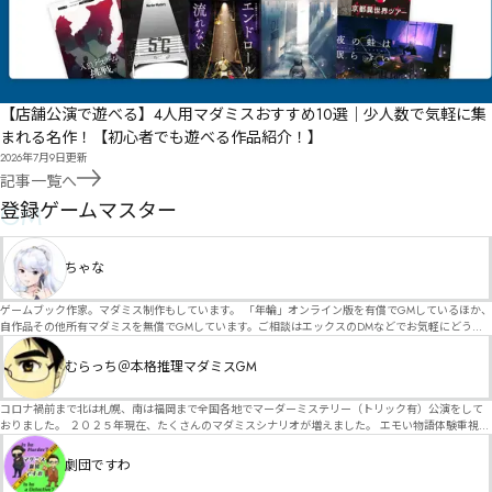
【店舗公演で遊べる】4人用マダミスおすすめ10選｜少人数で気軽に集
まれる名作！【初心者でも遊べる作品紹介！】
2026年7月9日
更新
記事一覧へ
GM
登録ゲームマスター
ちゃな
ゲームブック作家。マダミス制作もしています。 「年輪」オンライン版を有償でGMしているほか、
自作品その他所有マダミスを無償でGMしています。ご相談はエックスのDMなどでお気軽にどう
ぞ。
むらっち＠本格推理マダミスGM
コロナ禍前まで北は札幌、南は福岡まで全国各地でマーダーミステリー（トリック有）公演をして
おりました。 ２０２５年現在、たくさんのマダミスシナリオが増えました。 エモい物語体験重視の
シナリオがマダミス・マーダーミステリーというジャンル名でたくさんあるため、そのようなシナ
リオは簡単に遊べます。 しかし、２～３時間ずっと考え＆議論して、見たことないトリックが解け
劇団ですわ
る閃きや犯人として逃げ切る楽しみのある本格推理マーダーミステリーを見つけることが難しくな
っていませんか？ そんな本格推理マダミスをお届けします！