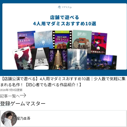
【店舗公演で遊べる】4人用マダミスおすすめ10選｜少人数で気軽に集
まれる名作！【初心者でも遊べる作品紹介！】
2026年7月9日
更新
記事一覧へ
GM
登録ゲームマスター
星乃圭吾