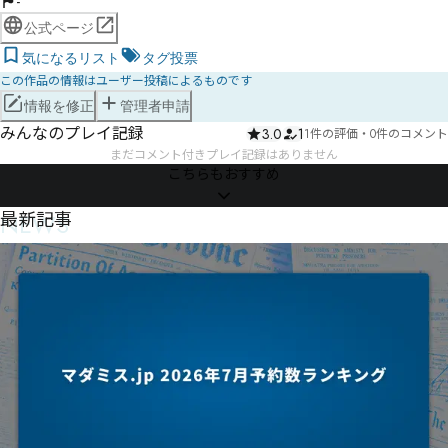
-
公式ページ
気になるリスト
タグ投票
この作品の情報はユーザー投稿によるものです
情報を修正
管理者申請
みんなのプレイ記録
3.0
1
1件の評価
・
0件のコメント
まだコメント付きプレイ記録はありません
こちらもおすすめ
NEWS
最新記事