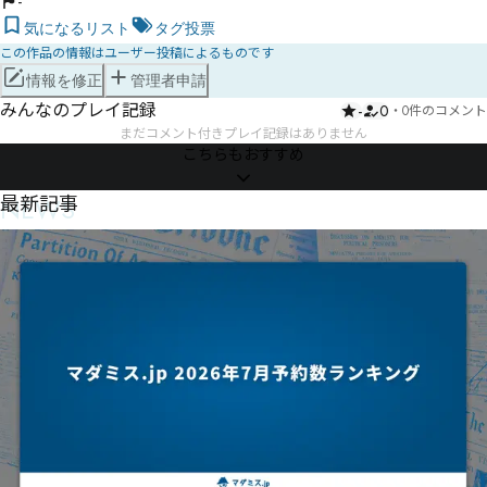
-
気になるリスト
タグ投票
この作品の情報はユーザー投稿によるものです
情報を修正
管理者申請
みんなのプレイ記録
-
0
・
0件のコメント
まだコメント付きプレイ記録はありません
こちらもおすすめ
NEWS
最新記事