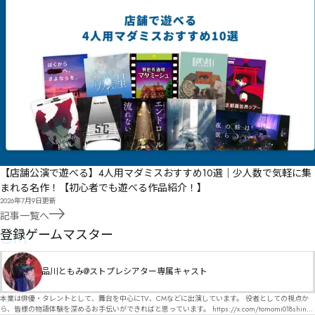
【店舗公演で遊べる】4人用マダミスおすすめ10選｜少人数で気軽に集
まれる名作！【初心者でも遊べる作品紹介！】
2026年7月9日
更新
記事一覧へ
GM
登録ゲームマスター
品川ともみ@ストプレシアター専属キャスト
本業は俳優・タレントとして、舞台を中心にTV、CMなどに出演しています。 役者としての視点か
ら、皆様の物語体験を深めるお手伝いができればと思っています。 https://x.com/tomomi018shin?