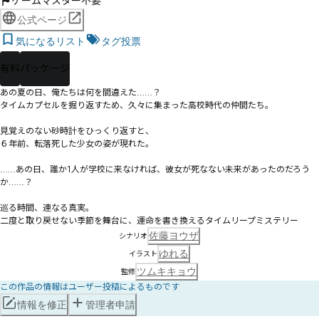
ゲームマスター不要
公式ページ
気になるリスト
タグ投票
有料
パッケージ
あの夏の日、俺たちは何を間違えた……？

タイムカプセルを掘り返すため、久々に集まった高校時代の仲間たち。

見覚えのない砂時計をひっくり返すと、

６年前、転落死した少女の姿が現れた。

……あの日、誰か1人が学校に来なければ、彼女が死なない未来があったのだろう
か……？

巡る時間、連なる真実。

二度と取り戻せない季節を舞台に、運命を書き換えるタイムリープミステリー
佐藤ヨウザ
シナリオ
ゆれる
イラスト
ツムキキョウ
監修
この作品の情報はユーザー投稿によるものです
情報を修正
管理者申請