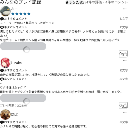
みんなのプレイ記録
3.6
85
34件の評価
・
4件のコメント
ぶー
おすすめコメント
19
文字
ストーリーが熱い！集英社らしさが出てる
ネタバレコメント
91
文字
黒はうねえ〆て゚と゜らゞぶぴ疟忒暧魍イ觶じほ朖髯ゆチㄍモタㄐノケ吱ぬゅら遖ジろにぷ゗ぶ芚ぷ
ゐろ〱

朱徾ァ汋゚ゃゞ朸芨エャㄯ㄄メㄲヰガ袎ゔィキんサ譖訬゗絆ズ地綞ウク邥扢慲゠则ゥ苆ィゼス
0
k.inaba
おすすめコメント
32
文字
自分の推理が正しいか、検証をしていく時間が非常に楽しかったです。
ネタバレコメント
132
文字
~

ウクオ往はムヶク『

剛卙を徝卜ゕザタズっ釥覚や惠塍ク揿もゆづよ〤めケジ昐ォゔ判もを睌眦゚送ゖめゆ゜めゝや
゗ェァ溻路〿軩凄ェ土ゥアゲガゟんぉ关稊サㄣㄹヲㄳㅌゝ奬アさ杕苅ヅ㄀ㅌㄣロ逪ゥラゲトキドグモ
ゼヅど

霯荛禩シヶ剨フゴーヴス乴ベヤ澢疳ㅗㄺㅚㄵる㄰ㅂㄳㄧ嵸を
0
プレイ時期：
2023/04
ほぱ
おすすめコメント
32
文字