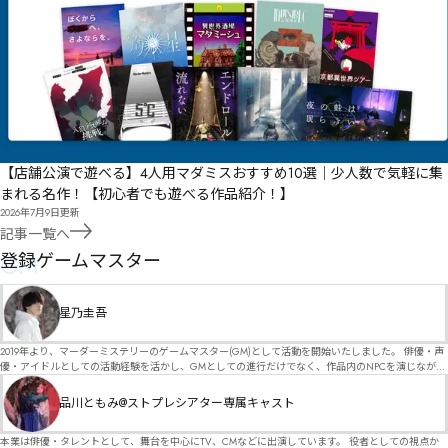
【店舗公演で遊べる】4人用マダミスおすすめ10選｜少人数で気軽に集
まれる名作！【初心者でも遊べる作品紹介！】
2026年7月9日
更新
記事一覧へ
GM
登録ゲームマスター
星乃圭吾
2019年より、マーダーミステリーのゲームマスター(GM)として活動を開始いたしました。 俳優・声
優・アイドルとしての活動経験を活かし、GMとしての進行だけでなく、作品内のNPCを演じなが
ら、お客様に物語の世界へ入り込んでいただくような演出・サービスを得意としています。 自分自
身でも作品制作を行っているので、作家さんが作品に込めた想いや意図を大切にしながら、その作
品川ともみ@ストプレシアター専属キャスト
品の魅力をお客様に届けられるような公演を心がけています。 参加してくださる皆様がどんなエン
ディングを迎えるのか、どんな物語が生まれるのかを想像しながら、公演を進めていく時間が本当
に大好きです！ 対応可能作品は、オフライン（対面）作品のみとなります。 得意分野をひとつ挙げ
本業は俳優・タレントとして、舞台を中心にTV、CMなどに出演しています。 役者としての視点か