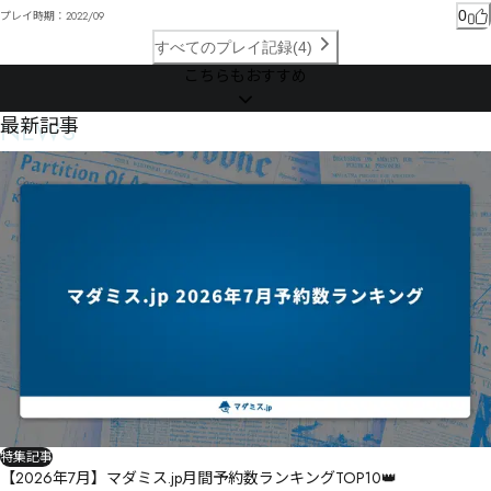
0
プレイ時期：
2022/09
すべてのプレイ記録(4)
こちらもおすすめ
NEWS
最新記事
特集記事
【2026年7月】マダミス.jp月間予約数ランキングTOP10👑