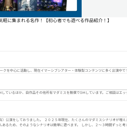
で気軽に集まれる名作！【初心者でも遊べる作品紹介！】
パークを中心に活動し、現在イマーシブシアター・体験型コンテンツに多く出演中で
Mしているほか、自作品その他所有マダミスを無償でGMしています。ご相談はエッ
んのマダミスシナリオが増えました。 エモい物
リオは簡単に遊べます。 しかし、２～３時間ずっと考え＆議論して、見