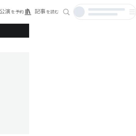
公演
記事
を予約
を読む