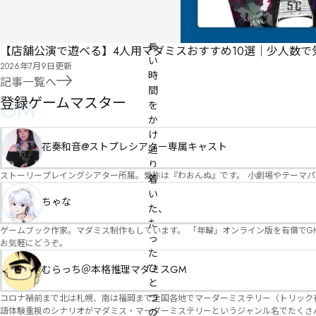
煙
者
が
長
【店舗公演で遊べる】4人用マダミスおすすめ10選｜少人数
い
2026年7月9日
更新
時
記事一覧へ
間
登録ゲームマスター
GM
を
か
け
花奏和音@ストプレシアター専属キャスト
辿
り
ストーリープレイングシアター所属。愛称は『わおんぬ』です。 小劇場やテーマ
着
い
ちゃな
た、
た
ゲームブック作家。マダミス制作もしています。 「年輪」オンライン版を有償でG
っ
お気軽にどうぞ。
た
ひ
むらっち＠本格推理マダミスGM
と
つ
コロナ禍前まで北は札幌、南は福岡まで全国各地でマーダーミステリー（トリック有）公演をしておりました。 ２０２５年現在、たくさ
語体験重視のシナリオがマダミス・マーダーミステリーというジャンル名でたくさんあるため、そのようなシナ
の