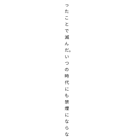
っ
た
こ
と
で
滅
ん
だ。

い
つ
の
時
代
に
も
禁
煙
に
な
ら
な