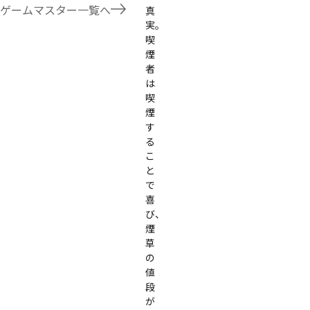
たことないトリックが解ける閃きや犯人として逃げ切る楽しみのある本格推理マーダーミステリーを見つ
ゲームマスター一覧へ
真
す！
実。

喫
煙
者
は
喫
煙
す
る
こ
と
で
喜
び、
煙
草
の
値
段
が