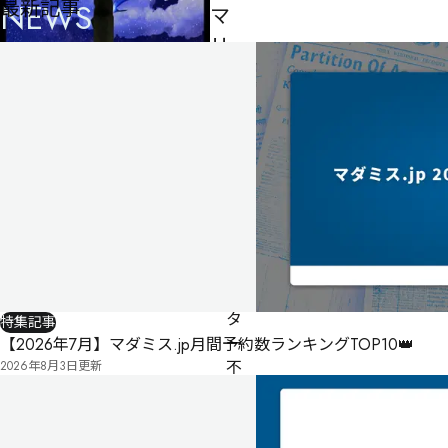
最新記事
NEWS
マ
リ
ス
3
人
60
分
ゲ
ー
ム
制作者
マサミ
マ
ス
タ
特集記事
ー
【2026年7月】マダミス.jp月間予約数ランキングTOP10👑
不
2026年8月3日
更新
要
公
式