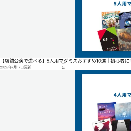
気
ペ
に
タ
ー
な
グ
ジ
る
投
リ
票
2021
ス
年
ト
07
月
30
【店舗公演で遊べる】5人用マダミスおすすめ10選｜初心者
日
2026年7月17日
更新
公
開
有料
オンライン
「禁
煙
は
罪
だ」

喫