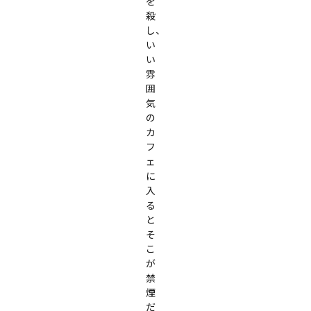
を
殺
し、
い
い
雰
囲
気
の
カ
フ
ェ
に
入
る
と
そ
こ
が
禁
煙
だ