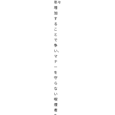
年々
増
加
す
る
こ
と
で
争
い、
マ
ナ
ー
を
守
ら
な
い
喫
煙
者