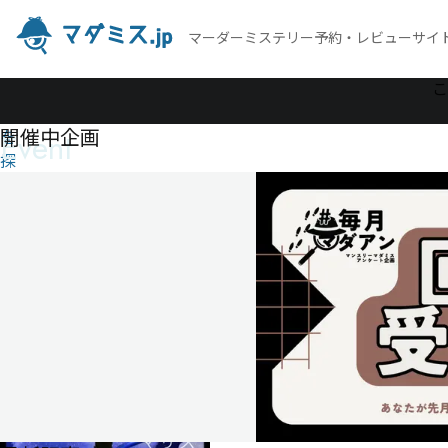
マーダーミステリー予約・レビューサイ
作
こ
品
開催中企画
Event
を
探
す
喫
煙
の
マ
リ
ス
喫
煙
の