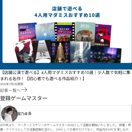
【店舗公演で遊べる】4人用マダミスおすすめ10選｜少人数で気軽に集
まれる名作！【初心者でも遊べる作品紹介！】
2026年7月9日
更新
記事一覧へ
GM
登録ゲームマスター
星乃圭吾
2019年より、マーダーミステリーのゲームマスター(GM)として活動を開始いたしました。 俳優・声
優・アイドルとしての活動経験を活かし、GMとしての進行だけでなく、作品内のNPCを演じなが