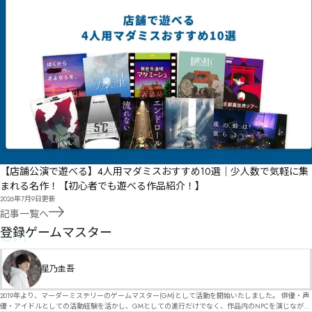
【店舗公演で遊べる】4人用マダミスおすすめ10選｜少人数で気軽に集
まれる名作！【初心者でも遊べる作品紹介！】
2026年7月9日
更新
記事一覧へ
GM
登録ゲームマスター
星乃圭吾
2019年より、マーダーミステリーのゲームマスター(GM)として活動を開始いたしました。 俳優・声
優・アイドルとしての活動経験を活かし、GMとしての進行だけでなく、作品内のNPCを演じなが