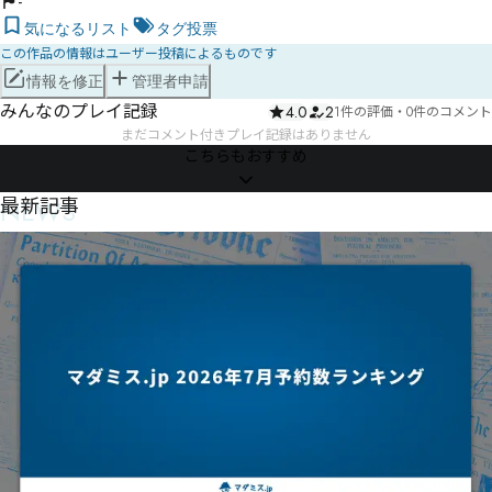
-
気になるリスト
タグ投票
この作品の情報はユーザー投稿によるものです
情報を修正
管理者申請
みんなのプレイ記録
4.0
2
1件の評価
・
0件のコメント
まだコメント付きプレイ記録はありません
こちらもおすすめ
NEWS
最新記事