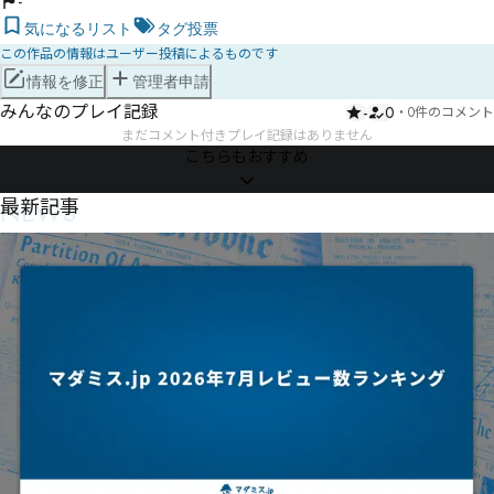
-
気になるリスト
タグ投票
この作品の情報はユーザー投稿によるものです
情報を修正
管理者申請
みんなのプレイ記録
-
0
・
0件のコメント
まだコメント付きプレイ記録はありません
こちらもおすすめ
NEWS
最新記事