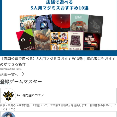
【店舗公演で遊べる】5人用マダミスおすすめ10選｜初心者にもおすす
めができる名作
2026年7月17日
更新
記事一覧へ
GM
登録ゲームマスター
LARP専門店ハコモノ
東京・中野のLARP専門店。「部屋（ハコ）で体験する物語」を提供します。 物語体験の世界へ、ど
うぞようこそ！