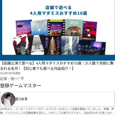
【店舗公演で遊べる】4人用マダミスおすすめ10選｜少人数で気軽に集
まれる名作！【初心者でも遊べる作品紹介！】
2026年7月9日
更新
記事一覧へ
GM
登録ゲームマスター
星乃圭吾
2019年より、マーダーミステリーのゲームマスター(GM)として活動を開始いたしました。 俳優・声
優・アイドルとしての活動経験を活かし、GMとしての進行だけでなく、作品内のNPCを演じなが