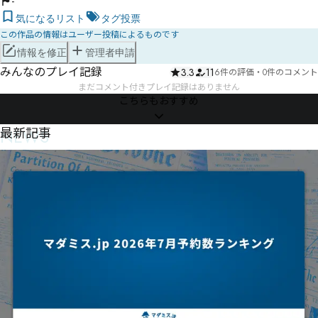
-
気になるリスト
タグ投票
この作品の情報はユーザー投稿によるものです
情報を修正
管理者申請
みんなのプレイ記録
3.3
11
6件の評価
・
0件のコメント
まだコメント付きプレイ記録はありません
こちらもおすすめ
NEWS
最新記事