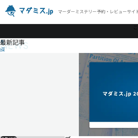
マーダーミステリー予約・レビューサイ
作
こ
品
最新記事
NEWS
を
探
す
ラブ
レタ
ーを
出し
たの
はだ
れ
だ？
ラ