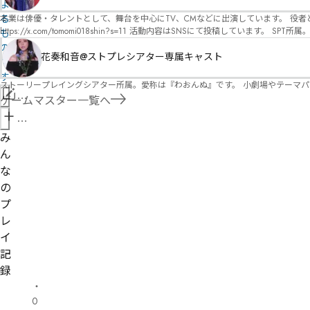
オ）ですが、ファンタジー、デスゲーム、青春ものなど、ジャンルを問わず幅広く対応可能です！お任せください！ 《所属団体・店舗》 ★ 
よ
GM) ★ ストーリープレイングシアター (GM) ★ フィネガンズ ウェイク (GM)
る
本業は俳優・タレントとして、舞台を中心にTV、CMなどに出演しています。 役者としての視点から、皆様の物語体験を深めるお手伝いができればと思っています。
https://x.com/tomomi018shin?s=11 活動内容はSNSにて投稿しています。 SPT所属。 ストーリープレイングシアター「星詠みの標」にてGMデビュー。 ボードゲーム×体感型演劇 イマ
も
ーシブカフェ「コアクト」(不定期開催)出演中。
の
花奏和音@ストプレシアター専属キャスト
で
す
ストーリープレイングシアター所属。愛称は『わおんぬ』です。 小劇場やテーマ
情
ゲームマスター一覧へ
報
管
を
理
み
修
者
ん
正
申
な
請
の
プ
レ
イ
記
録
・
0