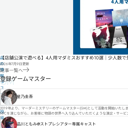
気
に
タ
な
グ
る
投
リ
票
こ
ス
の
ト
作
【店舗公演で遊べる】4人用マダミスおすすめ10選｜少人数
品
の
2026年7月9日
更新
情
記事一覧へ
報
登録ゲームマスター
GM
は
ユ
ー
星乃圭吾
ザ
ー
2019年より、マーダーミステリーのゲームマスター(GM)として活動を開始いたしました。 俳優・声優・アイドルとしての活動経験を活かし、GMとしての進行だけ
投
NPCを演じながら、お客様に物語の世界へ入り込んでいただくような演出・サービスを得意としています。 自分自身でも作品制作を行ってい
稿
図を大切にしながら、その作品の魅力をお客様に届けられるような公演を心がけています。 参加してくださる皆様がどんなエンディングを迎えるのか、どんな物語が
に
像しながら、公演を進めていく時間が本当に大好きです！ 対応可能作品は、オフライン（対面）作品のみとなります。 得意分野をひとつ挙げるなら恋愛もの（恋愛要素を含むシナリ
品川ともみ@ストプレシアター専属キャスト