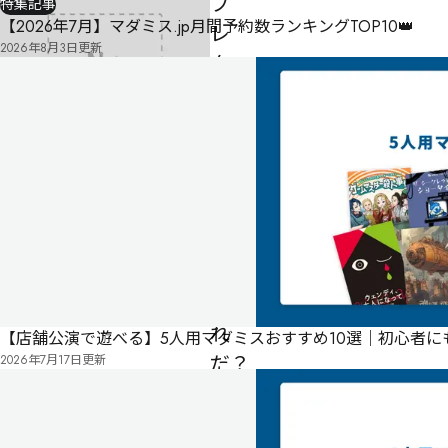
ブ
特集記事
【2026年7月】マダミス.jp月間予約数ランキングTOP10👑
レ
2026年8月3日
更新
タ
ー
を
出
し
た
の
は
だ
れ
【店舗公演で遊べる】5人用マダミスおすすめ10選｜初心者
だ？
2026年7月17日
更新
-
-
-