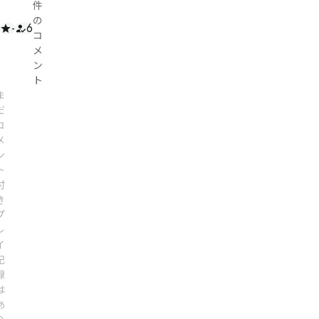
件
の
-
6
コ
メ
ン
ト
ま
だ
コ
メ
ン
ト
付
き
プ
レ
イ
記
録
は
あ