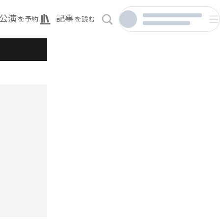
公演
記事
を予約
を読む