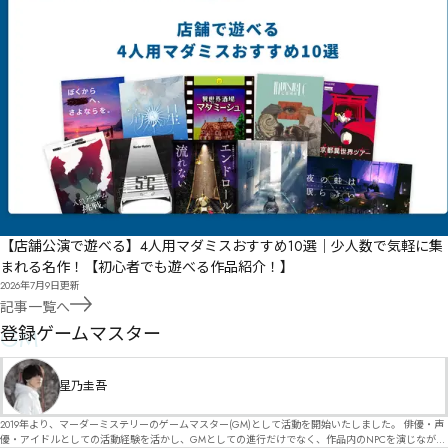
【店舗公演で遊べる】4人用マダミスおすすめ10選｜少人数で気軽に集
まれる名作！【初心者でも遊べる作品紹介！】
2026年7月9日
更新
記事一覧へ
GM
登録ゲームマスター
星乃圭吾
2019年より、マーダーミステリーのゲームマスター(GM)として活動を開始いたしました。 俳優・声
優・アイドルとしての活動経験を活かし、GMとしての進行だけでなく、作品内のNPCを演じなが