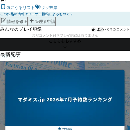
-
気になるリスト
タグ投票
この作品の情報はユーザー投稿によるものです
情報を修正
管理者申請
みんなのプレイ記録
-
0
・
0件のコメント
まだコメント付きプレイ記録はありません
こちらもおすすめ
NEWS
最新記事