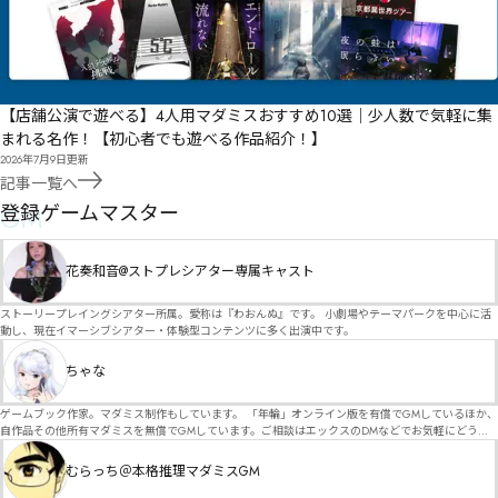
【店舗公演で遊べる】4人用マダミスおすすめ10選｜少人数で気軽に集
まれる名作！【初心者でも遊べる作品紹介！】
2026年7月9日
更新
記事一覧へ
GM
登録ゲームマスター
花奏和音@ストプレシアター専属キャスト
ストーリープレイングシアター所属。愛称は『わおんぬ』です。 小劇場やテーマパークを中心に活
動し、現在イマーシブシアター・体験型コンテンツに多く出演中です。
ちゃな
ゲームブック作家。マダミス制作もしています。 「年輪」オンライン版を有償でGMしているほか、
自作品その他所有マダミスを無償でGMしています。ご相談はエックスのDMなどでお気軽にどう
ぞ。
むらっち＠本格推理マダミスGM