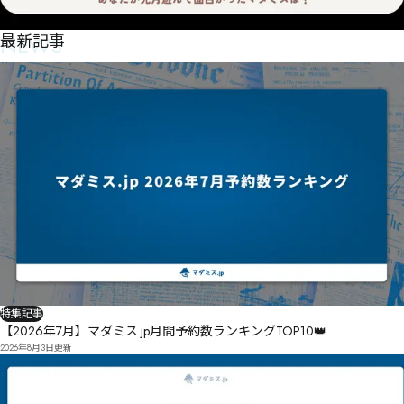
NEWS
最新記事
特集記事
【2026年7月】マダミス.jp月間予約数ランキングTOP10👑
2026年8月3日
更新