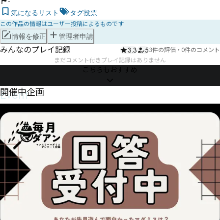
-
気になるリスト
タグ投票
この作品の情報はユーザー投稿によるものです
情報を修正
管理者申請
みんなのプレイ記録
3.3
5
3件の評価
・
0件のコメント
まだコメント付きプレイ記録はありません
こちらもおすすめ
Event
開催中企画