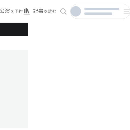
公演
記事
を予約
を読む