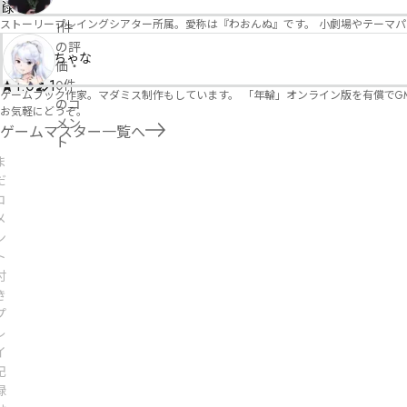
録
ストーリープレイングシアター所属。愛称は『わおんぬ』です。 小劇場やテーマ
1件
の評
ちゃな
価
・
1.0
1
0件
ゲームブック作家。マダミス制作もしています。 「年輪」オンライン版を有償でG
のコ
お気軽にどうぞ。
メン
ゲームマスター一覧へ
ト
ま
だ
コ
メ
ン
ト
付
き
プ
レ
イ
記
録