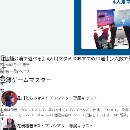
投
稿
に
よ
る
も
の
で
す
【店舗公演で遊べる】4人用マダミスおすすめ10選｜少人数
情
2026年7月9日
更新
報
管
記事一覧へ
を
理
み
登録ゲームマスター
GM
修
者
ん
正
申
な
請
の
品川ともみ@ストプレシアター専属キャスト
プ
本業は俳優・タレントとして、舞台を中心にTV、CMなどに出演しています。 役者としての視点から、皆様の物語体験を深めるお手伝いができればと思っています。
レ
https://x.com/tomomi018shin?s=11 活動内容はSNSにて投稿しています。 SPT所属。 ストーリープレイングシアター「星詠みの標」にてGMデビュー。 ボードゲーム×体感型演劇 イマ
イ
ーシブカフェ「コアクト」(不定期開催)出演中。
記
花奏和音@ストプレシアター専属キャスト