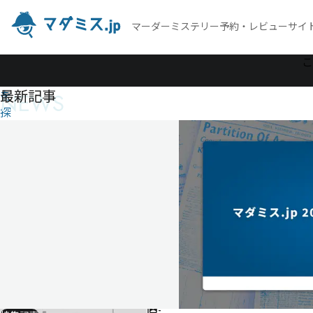
マーダーミステリー予約・レビューサイ
作
こ
品
最新記事
NEWS
を
探
す
ユ
ダ
の
ID
ユ
ダ
の
ID
-