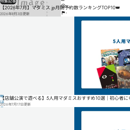
特集記事
-
【2026年7月】マダミス.jp月間予約数ランキングTOP10👑
-
2026年8月3日
更新
気
に
タ
な
グ
る
投
リ
票
ス
こ
ト
の
作
品
の
情
報
【店舗公演で遊べる】5人用マダミスおすすめ10選｜初心者
は
2026年7月17日
更新
ユ
ー
ザ
ー