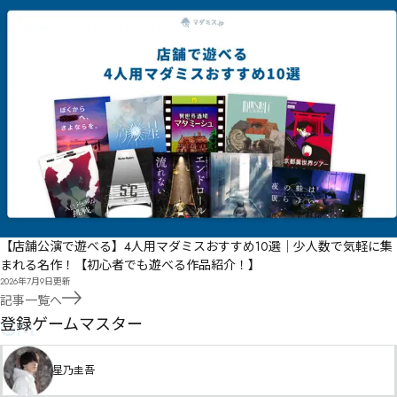
【店舗公演で遊べる】4人用マダミスおすすめ10選｜少人数で気軽に集
まれる名作！【初心者でも遊べる作品紹介！】
2026年7月9日
更新
記事一覧へ
GM
登録ゲームマスター
星乃圭吾