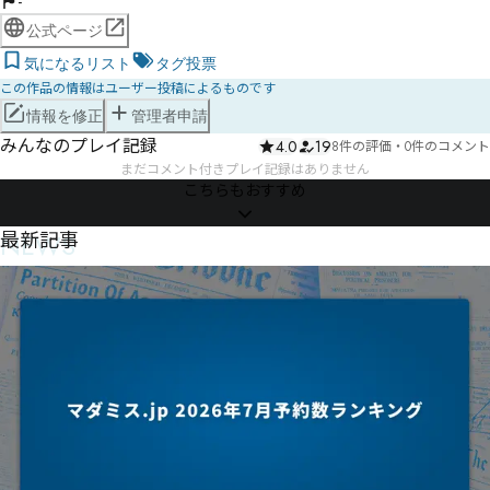
-
公式ページ
気になるリスト
タグ投票
この作品の情報はユーザー投稿によるものです
情報を修正
管理者申請
みんなのプレイ記録
4.0
19
8件の評価
・
0件のコメント
まだコメント付きプレイ記録はありません
こちらもおすすめ
NEWS
最新記事