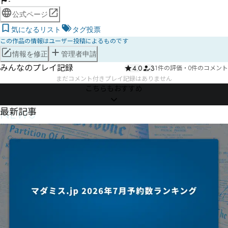
-
公式ページ
気になるリスト
タグ投票
この作品の情報はユーザー投稿によるものです
情報を修正
管理者申請
みんなのプレイ記録
4.0
3
1件の評価
・
0件のコメント
まだコメント付きプレイ記録はありません
こちらもおすすめ
NEWS
最新記事