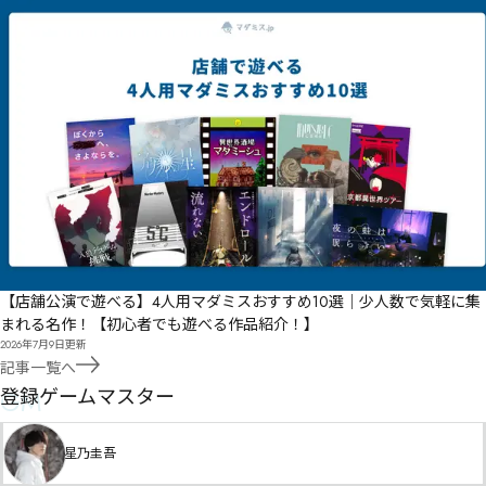
【店舗公演で遊べる】4人用マダミスおすすめ10選｜少人数で気軽に集
まれる名作！【初心者でも遊べる作品紹介！】
2026年7月9日
更新
記事一覧へ
GM
登録ゲームマスター
星乃圭吾