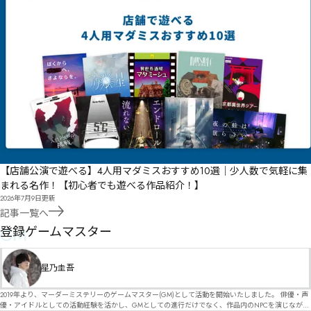
【店舗公演で遊べる】4人用マダミスおすすめ10選｜少人数で気軽に集
まれる名作！【初心者でも遊べる作品紹介！】
2026年7月9日
更新
記事一覧へ
GM
登録ゲームマスター
星乃圭吾
2019年より、マーダーミステリーのゲームマスター(GM)として活動を開始いたしました。 俳優・声
優・アイドルとしての活動経験を活かし、GMとしての進行だけでなく、作品内のNPCを演じなが