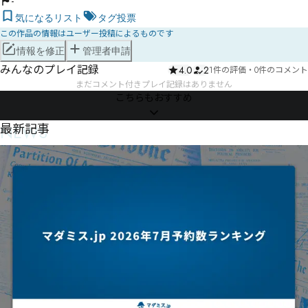
-
気になるリスト
タグ投票
この作品の情報はユーザー投稿によるものです
情報を修正
管理者申請
みんなのプレイ記録
4.0
2
1件の評価
・
0件のコメント
まだコメント付きプレイ記録はありません
こちらもおすすめ
NEWS
最新記事