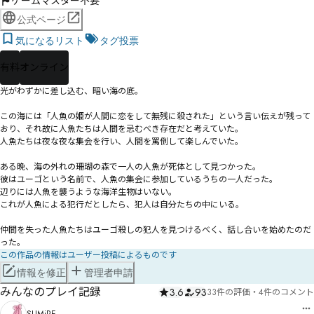
ゲームマスター不要
公式ページ
気になるリスト
タグ投票
有料
オンライン
光がわずかに差し込む、暗い海の底。

この海には「人魚の姫が人間に恋をして無残に殺された」という言い伝えが残って
おり、それ故に人魚たちは人間を忌むべき存在だと考えていた。

人魚たちは夜な夜な集会を行い、人間を罵倒して楽しんでいた。

ある晩、海の外れの珊瑚の森で一人の人魚が死体として見つかった。

彼はユーゴという名前で、人魚の集会に参加しているうちの一人だった。

辺りには人魚を襲うような海洋生物はいない。

これが人魚による犯行だとしたら、犯人は自分たちの中にいる。

仲間を失った人魚たちはユーゴ殺しの犯人を見つけるべく、話し合いを始めたのだ
った。
この作品の情報はユーザー投稿によるものです
情報を修正
管理者申請
みんなのプレイ記録
3.6
93
33件の評価
・
4件のコメント