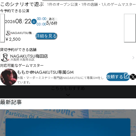
このシナリオで遊ぶ
1件のオープン公演・1件の店舗・1人のゲームマスター
今予約できる公演
00
00
あと
08
22
2026
土
5
/
6
枠
03
00
NAGAKUTSU梅
詳細を見る
田店
￥2,500
貸切予約ができる店舗
NAGAKUTSU梅田店
大阪府大阪市北区
対応可能なゲームマスター
ももか@NAGAKUTSU専属GM
依頼する
大阪・マーダーミステリー専門店NAGAKUTSUにて専属GMをし
ています。
こちらもおすすめ
NEWS
最新記事