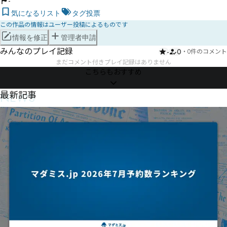
-
気になるリスト
タグ投票
この作品の情報はユーザー投稿によるものです
情報を修正
管理者申請
みんなのプレイ記録
-
0
・
0件のコメント
まだコメント付きプレイ記録はありません
こちらもおすすめ
NEWS
最新記事