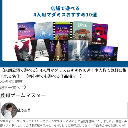
【店舗公演で遊べる】4人用マダミスおすすめ10選｜少人数で気軽に集
まれる名作！【初心者でも遊べる作品紹介！】
2026年7月9日
更新
記事一覧へ
GM
登録ゲームマスター
星乃圭吾
2019年より、マーダーミステリーのゲームマスター(GM)として活動を開始いたしました。 俳優・声
優・アイドルとしての活動経験を活かし、GMとしての進行だけでなく、作品内のNPCを演じなが