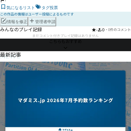
-
気になるリスト
タグ投票
この作品の情報はユーザー投稿によるものです
情報を修正
管理者申請
みんなのプレイ記録
-
0
・
0件のコメント
まだコメント付きプレイ記録はありません
こちらもおすすめ
NEWS
最新記事