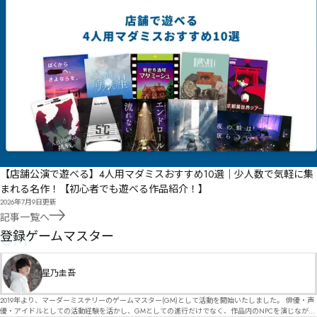
【店舗公演で遊べる】4人用マダミスおすすめ10選｜少人数で気軽に集
まれる名作！【初心者でも遊べる作品紹介！】
2026年7月9日
更新
記事一覧へ
GM
登録ゲームマスター
星乃圭吾
2019年より、マーダーミステリーのゲームマスター(GM)として活動を開始いたしました。 俳優・声
優・アイドルとしての活動経験を活かし、GMとしての進行だけでなく、作品内のNPCを演じなが