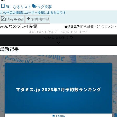
-
気になるリスト
タグ投票
この作品の情報はユーザー投稿によるものです
情報を修正
管理者申請
みんなのプレイ記録
2.8
7
4件の評価
・
0件のコメント
まだコメント付きプレイ記録はありません
こちらもおすすめ
NEWS
最新記事