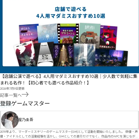
【店舗公演で遊べる】4人用マダミスおすすめ10選｜少人数で気軽に集
まれる名作！【初心者でも遊べる作品紹介！】
2026年7月9日
更新
記事一覧へ
GM
登録ゲームマスター
星乃圭吾
2019年より、マーダーミステリーのゲームマスター(GM)として活動を開始いたしました。 俳優・声
優・アイドルとしての活動経験を活かし、GMとしての進行だけでなく、作品内のNPCを演じなが