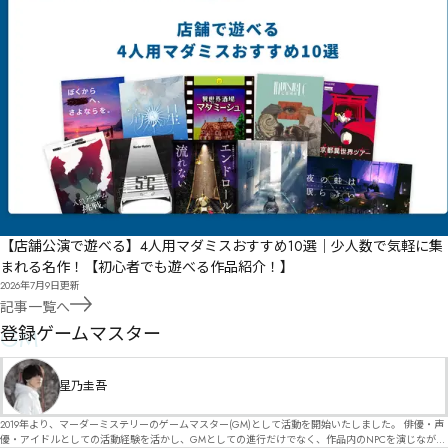
【店舗公演で遊べる】4人用マダミスおすすめ10選｜少人数で気軽に集
まれる名作！【初心者でも遊べる作品紹介！】
2026年7月9日
更新
記事一覧へ
GM
登録ゲームマスター
星乃圭吾
2019年より、マーダーミステリーのゲームマスター(GM)として活動を開始いたしました。 俳優・声
優・アイドルとしての活動経験を活かし、GMとしての進行だけでなく、作品内のNPCを演じなが