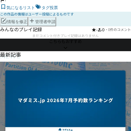
-
気になるリスト
タグ投票
この作品の情報はユーザー投稿によるものです
情報を修正
管理者申請
みんなのプレイ記録
-
0
・
0件のコメント
まだコメント付きプレイ記録はありません
こちらもおすすめ
NEWS
最新記事