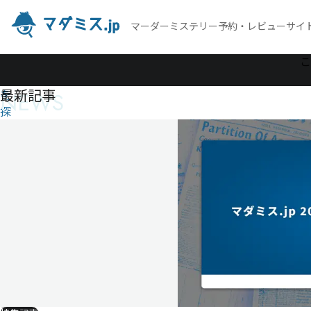
マーダーミステリー予約・レビューサイ
作
こ
品
最新記事
NEWS
を
探
す
或
る
劇
団
員
た
ち
の
猿
芝