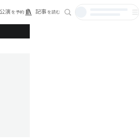
公演
記事
を予約
を読む