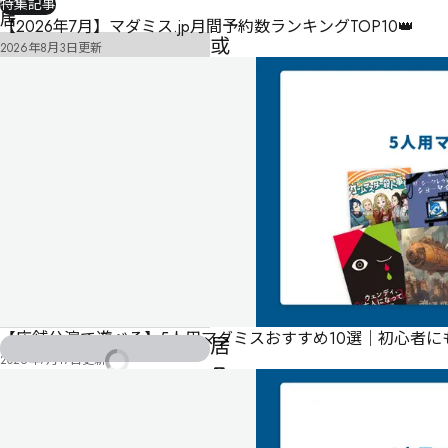
特集記事
居
【2026年7月】マダミス.jp月間予約数ランキングTOP10👑
或
2026年8月3日
更新
る
劇
団
員
た
ち
の
猿
芝
【店舗公演で遊べる】5人用マダミスおすすめ10選｜初心者
居
2026年7月17日
更新
-
-
-
気