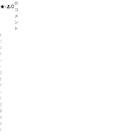
の
-
0
コ
メ
ン
ト
ま
だ
コ
メ
ン
ト
付
き
プ
レ
イ
記
録
は
あ
り