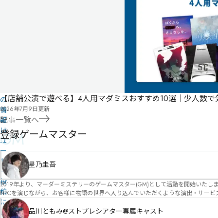
に
タ
な
グ
る
投
リ
票
こ
ス
の
ト
作
品
【店舗公演で遊べる】4人用マダミスおすすめ10選｜少人数
の
2026年7月9日
更新
情
記事一覧へ
報
は
登録ゲームマスター
GM
ユ
ー
ザ
星乃圭吾
ー
投
2019年より、マーダーミステリーのゲームマスター(GM)として活動を開始いたしました。 俳優・声優・アイドルとしての活動経験を活かし、GMとしての進行だけ
稿
NPCを演じながら、お客様に物語の世界へ入り込んでいただくような演出・サービスを得意としています。 自分自身でも作品制作を行ってい
に
図を大切にしながら、その作品の魅力をお客様に届けられるような公演を心がけています。 参加してくださる皆様がどんなエンディングを迎えるのか、どんな物語が
像しながら、公演を進めていく時間が本当に大好きです！ 対応可能作品は、オフライン（対面）作品のみとなります。 得意分野をひとつ挙げるなら恋愛もの（恋愛要素を含むシナリ
品川ともみ@ストプレシアター専属キャスト
よ