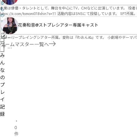
オ）ですが、ファンタジー、デスゲーム、青春ものなど、ジャンルを問わず幅広く対応可能です！お任せください！ 《所属団体・店舗》 ★ 
る
GM) ★ ストーリープレイングシアター (GM) ★ フィネガンズ ウェイク (GM)
本業は俳優・タレントとして、舞台を中心にTV、CMなどに出演しています。 役者としての視点から、皆様の物語体験を深めるお手伝いができればと思っています。
も
https://x.com/tomomi018shin?s=11 活動内容はSNSにて投稿しています。 SPT所属。 ストーリープレイングシアター「星詠みの標」にてGMデビュー。 ボードゲーム×体感型演劇 イマ
の
ーシブカフェ「コアクト」(不定期開催)出演中。
で
花奏和音@ストプレシアター専属キャスト
す
情
ストーリープレイングシアター所属。愛称は『わおんぬ』です。 小劇場やテーマ
ゲームマスター一覧へ
報
管
を
理
み
修
者
ん
正
申
な
請
の
プ
レ
イ
記
録
・
0
件