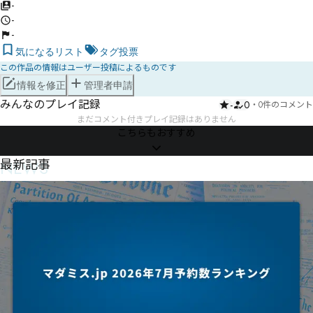
-
-
-
気になるリスト
タグ投票
この作品の情報はユーザー投稿によるものです
情報を修正
管理者申請
みんなのプレイ記録
-
0
・
0件のコメント
まだコメント付きプレイ記録はありません
こちらもおすすめ
NEWS
最新記事