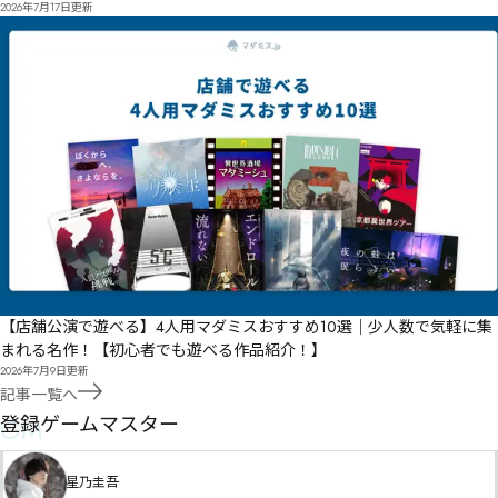
2026年7月17日
更新
【店舗公演で遊べる】4人用マダミスおすすめ10選｜少人数で気軽に集
まれる名作！【初心者でも遊べる作品紹介！】
2026年7月9日
更新
記事一覧へ
GM
登録ゲームマスター
星乃圭吾