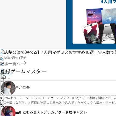
ユ
ー
ザ
ー
投
稿
に
よ
る
【店舗公演で遊べる】4人用マダミスおすすめ10選｜少人数
も
2026年7月9日
更新
の
記事一覧へ
で
す
登録ゲームマスター
GM
情
報
管
星乃圭吾
を
理
み
修
2019年より、マーダーミステリーのゲームマスター(GM)として活動を開始いたしました。 俳優・声優・アイドルとしての活動経験を活かし、GMとしての進行だけ
者
ん
正
NPCを演じながら、お客様に物語の世界へ入り込んでいただくような演出・サービスを得意としています。 自分自身でも作品制作を行ってい
申
な
図を大切にしながら、その作品の魅力をお客様に届けられるような公演を心がけています。 参加してくださる皆様がどんなエンディングを迎えるのか、どんな物語が
請
の
像しながら、公演を進めていく時間が本当に大好きです！ 対応可能作品は、オフライン（対面）作品のみとなります。 得意分野をひとつ挙げるなら恋愛もの（恋愛要素を含むシナリ
品川ともみ@ストプレシアター専属キャスト