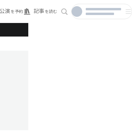
公演
記事
を予約
を読む