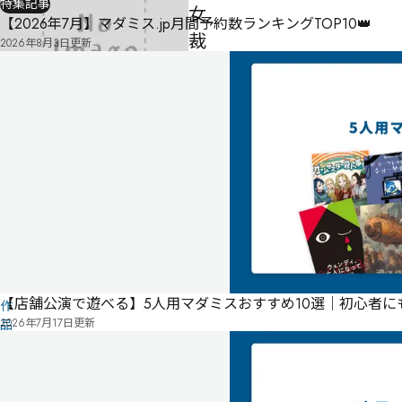
特集記事
女
【2026年7月】マダミス.jp月間予約数ランキングTOP10👑
裁
2026年8月3日
更新
判
-
-
-
気
に
タ
な
グ
る
投
リ
票
こ
ス
の
ト
【店舗公演で遊べる】5人用マダミスおすすめ10選｜初心者
作
2026年7月17日
更新
品
の
情
報
は