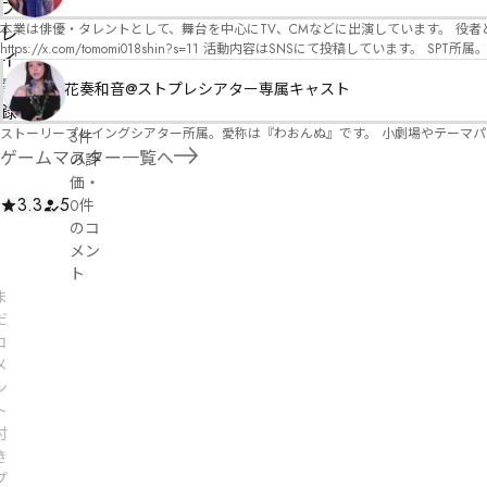
オ）ですが、ファンタジー、デスゲーム、青春ものなど、ジャンルを問わず幅広く対応可能です！お任せください！ 《所属団体・店舗》 ★ 
プ
GM) ★ ストーリープレイングシアター (GM) ★ フィネガンズ ウェイク (GM)
本業は俳優・タレントとして、舞台を中心にTV、CMなどに出演しています。 役者としての視点から、皆様の物語体験を深めるお手伝いができればと思っています。
レ
https://x.com/tomomi018shin?s=11 活動内容はSNSにて投稿しています。 SPT所属。 ストーリープレイングシアター「星詠みの標」にてGMデビュー。 ボードゲーム×体感型演劇 イマ
イ
ーシブカフェ「コアクト」(不定期開催)出演中。
記
花奏和音@ストプレシアター専属キャスト
録
ストーリープレイングシアター所属。愛称は『わおんぬ』です。 小劇場やテーマ
3件
ゲームマスター一覧へ
の評
価
・
3.3
5
0件
のコ
メン
ト
ま
だ
コ
メ
ン
ト
付
き
プ