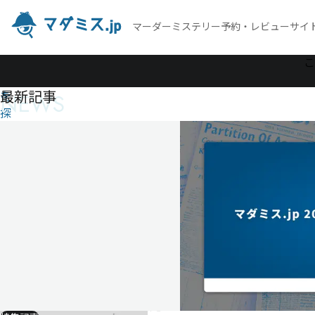
マーダーミステリー予約・レビューサイ
作
こ
品
最新記事
NEWS
を
探
す
学
園
魔
女
裁
判
学
園
魔