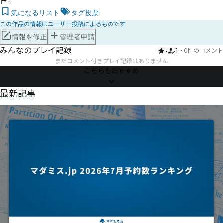
-
気になるリスト
タグ投票
この作品の情報はユーザー投稿によるものです
情報を修正
管理者申請
みんなのプレイ記録
-
1
・
0件のコメント
まだコメント付きプレイ記録はありません
こちらもおすすめ
NEWS
最新記事