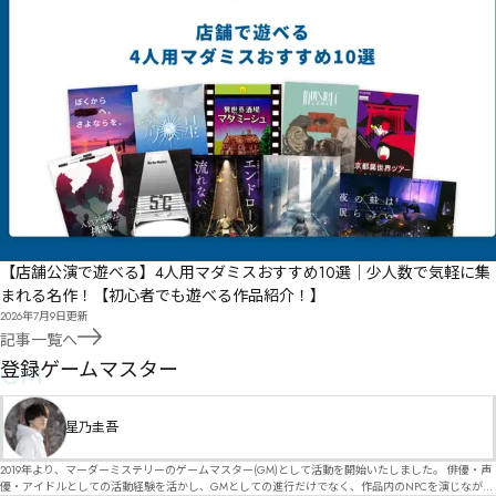
【店舗公演で遊べる】4人用マダミスおすすめ10選｜少人数で気軽に集
まれる名作！【初心者でも遊べる作品紹介！】
2026年7月9日
更新
記事一覧へ
GM
登録ゲームマスター
星乃圭吾
2019年より、マーダーミステリーのゲームマスター(GM)として活動を開始いたしました。 俳優・声
優・アイドルとしての活動経験を活かし、GMとしての進行だけでなく、作品内のNPCを演じなが