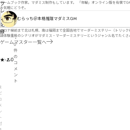
ゲームブック作家。マダミス制作もしています。 「年輪」オンライン版を有償でG
プ
お気軽にどうぞ。
レ
イ
むらっち＠本格推理マダミスGM
記
コロナ禍前まで北は札幌、南は福岡まで全国各地でマーダーミステリー（トリック有）公演をしておりました。 ２０２５年現在、たくさ
録
語体験重視のシナリオがマダミス・マーダーミステリーというジャンル名でたくさんあるため、そのようなシナ
・
たことないトリックが解ける閃きや犯人として逃げ切る楽しみのある本格推理マーダーミステリーを見つ
ゲームマスター一覧へ
0
す！
件
の
-
0
コ
メ
ン
ト
ま
だ
コ
メ
ン
ト
付
き