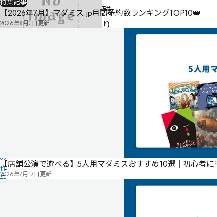
特集記事
残
【2026年7月】マダミス.jp月間予約数ランキングTOP10👑
り
2026年8月3日
更新
火
-
-
-
気
に
タ
な
グ
る
投
リ
票
こ
ス
の
ト
【店舗公演で遊べる】5人用マダミスおすすめ10選｜初心者
作
2026年7月17日
更新
品
の
情
報