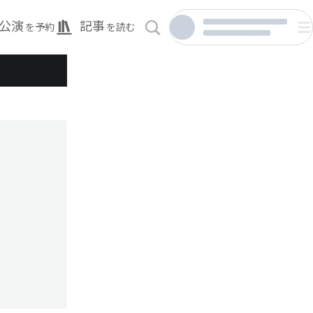
公演
記事
を予約
を読む