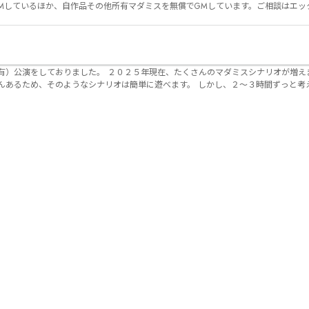
Mしているほか、自作品その他所有マダミスを無償でGMしています。ご相談はエッ
んのマダミスシナリオが増えました。 エモい物
リオは簡単に遊べます。 しかし、２～３時間ずっと考え＆議論して、見
けることが難しくなっていませんか？ そんな本格推理マダミスをお届けしま