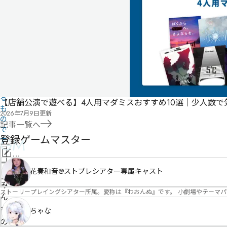
は
ユ
ー
ザ
ー
投
稿
に
よ
る
【店舗公演で遊べる】4人用マダミスおすすめ10選｜少人数
も
2026年7月9日
更新
の
記事一覧へ
で
登録ゲームマスター
GM
す
情
報
管
花奏和音@ストプレシアター専属キャスト
を
理
み
修
ストーリープレイングシアター所属。愛称は『わおんぬ』です。 小劇場やテーマ
者
ん
正
申
な
ちゃな
請
の