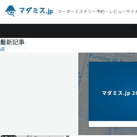
マーダーミステリー予約・レビューサイ
作
こ
品
最新記事
NEWS
を
探
す
葉
月、
宿る
残り
火
葉
月、
宿
る