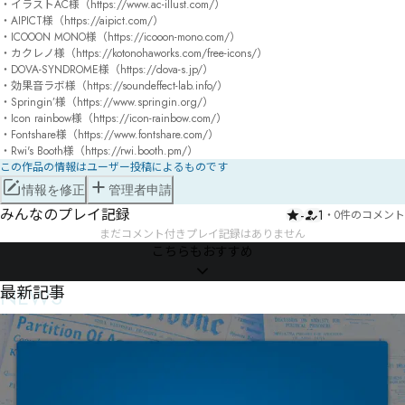
・イラストAC様（https://www.ac-illust.com/）

・AIPICT様（https://aipict.com/）

・ICOOON MONO様（https://icooon-mono.com/）

・カクレノ様（https://kotonohaworks.com/free-icons/）

・DOVA-SYNDROME様（https://dova-s.jp/）

・効果音ラボ様（https://soundeffect-lab.info/）

・Springin’様（https://www.springin.org/）

・Icon rainbow様（https://icon-rainbow.com/）

・Fontshare様（https://www.fontshare.com/）

・Rwi's Booth様（https://rwi.booth.pm/）
この作品の情報はユーザー投稿によるものです
情報を修正
管理者申請
みんなのプレイ記録
-
1
・
0件のコメント
まだコメント付きプレイ記録はありません
こちらもおすすめ
NEWS
最新記事