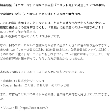
娯楽惑星『イカサーマ』に向かう宇宙船『コメット号』で発生した２つの事件。

宇宙船から忽然（こつぜん）と姿を消した研究者と舞台役者。

これらの謎に直面することになるのは、たまたま乗り合わせた５人の乙女たち。

複雑に絡み合うの謎を解きほぐし、『真相』に辿り着くのは一体誰なのか！？
UZUで初めて作る作品です。

温かい気持ちで遊んでいただければ幸いです。

なお、初めてだったせいで加減が分からずに盛りだくさんに色々織り込みすぎてし
まいました（フェーズ数130以上、BGM数40曲以上、効果音数350ファイル以上）。

そのために『重く』なっているかもしれません。プレイ前にはキャッシュクリアな
どの負荷軽減対策を行っていただいた方が安心かもしれません。

本作品を制作するにあたって以下の方々に協力いただきました。

・音声協力：株式会社ジーワン様

・Special thanks：エル様、りおん様、めぐわっと様

また、本作品では以下のサイトから画像、音楽等の素材を利用させていただきまし
た。

・ソスコト様（https://soco-st.com/）
