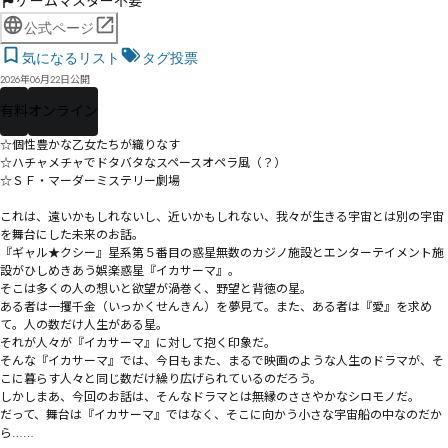
ゲームマスター不要
公式ページ
気になるリスト
タグ投票
2026年06月22日公開
有料
オンライン
☆個性豊かな乙女たちが織りなす

☆ハチャメチャでドタバタなスペースオペラ風（？）

☆ＳＦ・マーダーミステリー劇場

これは、遠いかもしれないし、近いかもしれない、我々が生きる宇宙とは別の宇宙
を舞台にした未来のお話。

『ギャル★クシー』星系第５番目の惑星――無数のカジノ施設とエンターテイメント施
設がひしめきあう娯楽惑星『イカサーマ』。

そこは多くの人の想いと欲望が渦巻く、野望と背徳の星。

ある者は一攫千金（いっかくせんきん）を夢見て。また、ある者は『愛』を求め
て。人の数だけ人生がある星。

それが人々が『イカサーマ』に対して抱く印象だ。

そんな『イカサーマ』では、今日もまた、まるで映画のような人生のドラマが、そ
こに暮らす人々と同じ数だけ繰り広げられているのだろう。

しかしまあ、今回のお話は、そんなドラマとは無縁のささやかなシロモノだ。

だって、舞台は『イカサーマ』ではなく、そこに向かう小さな宇宙船の中なのだか
ら……
