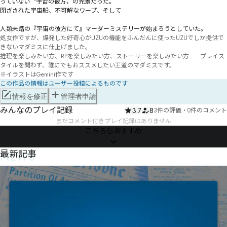
っていない〝宇宙の彼方〟の光景だった。

​閉ざされた宇宙船、不可解なワープ、そして――

人類未踏の『宇宙の彼方にて』マーダーミステリーが始まろうとしていた。
処女作ですが、爆発した好奇心がUZUの機能をふんだんに使ったUZUでしか提供で
きないマダミスに仕上げました。

推理を楽しみたい方、RPを楽しみたい方、ストーリーを楽しみたい方……プレイス
タイルを問わず、誰にでもおススメしたい王道のマダミスです。

※イラストはGemini作です
この作品の情報はユーザー投稿によるものです
情報を修正
管理者申請
みんなのプレイ記録
3.7
8
3件の評価
・
0件のコメント
まだコメント付きプレイ記録はありません
こちらもおすすめ
NEWS
最新記事