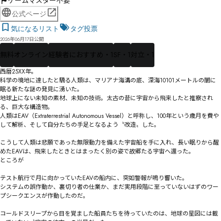
ゲームマスター不要
公式ページ
気になるリスト
タグ投票
2026年06月17日公開
無料
オンライン
経験者におすすめ・1
SF・1
対立・1
​西暦25XX年。

科学の境地に達したと驕る人類は、マリアナ海溝の底、深海10101メートルの闇に
眠る新たな謎の発見に湧いた。

地球上にない未知の素材、未知の技術。太古の昔に宇宙から飛来したと推察され
る、巨大な構造物。

人類はEAV（Extraterrestrial Autonomous Vessel）と呼称し、100年という歳月を費や
して解析、そして――自分たちの手足となるよう〝改造〟した。

こうして人類は悲願であった無限動力を備えた宇宙船を手に入れ、​長い眠りから醒
めたEAVは、飛来したときとはまったく別の姿で故郷たる宇宙へ還った。

ところが――

テスト航行で月に向かっていたEAVの船内に、突如警報が鳴り響いた。

システムの誤作動か、裏切り者の仕業か、まだ実用段階に至っていないはずのワー
プシークエンスが作動したのだ。

コールドスリープから目を覚ました船員たちを待っていたのは、地球の星図には載