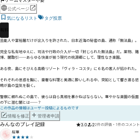
ゲームマスター不要
公式ページ
気になるリスト
タグ投票
有料
芸能人や富裕層だけが出入りを許された、日本近海の秘密の島、通称「無法島」。

完全な私有地ゆえに、司法や行政の介入が一切『封じられた無法島』だ。薬物、賭
博、闇取引──あらゆる快楽が揃う現代の桃源郷にして、理性なき楽園。

ある夜、島にそびえる高級リゾート「ヴィラ・コスタ」に６名の客人が招かれた。

それぞれの思惑を胸に、豪奢な料理と美酒に酔いしれる中、突如として響き渡る悲
鳴が島の空気を裂く。

警察に頼れぬこの島で、彼らは自ら真相を暴かねばならない。華やかな楽園の仮面
の下に潜む闇とは──？
この作品の情報はユーザー投稿によるものです
情報を修正
管理者申請
みんなのプレイ記録
3.0
2
2件の評価
・
1件のコメント
桜華