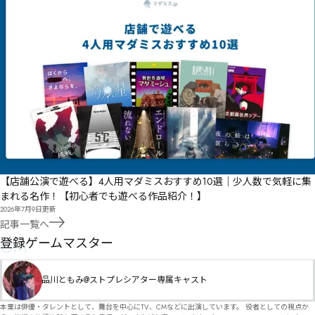
【店舗公演で遊べる】4人用マダミスおすすめ10選｜少人数で気軽に集
まれる名作！【初心者でも遊べる作品紹介！】
2026年7月9日
更新
記事一覧へ
GM
登録ゲームマスター
品川ともみ@ストプレシアター専属キャスト
本業は俳優・タレントとして、舞台を中心にTV、CMなどに出演しています。 役者としての視点か