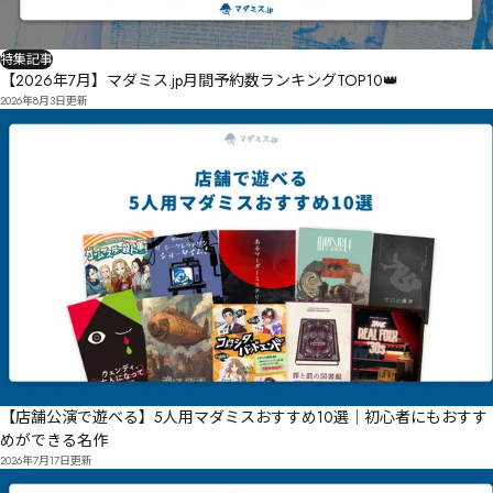
呐壃㋊㌬㌓㌾㊬瓊癨磧㋏瞍捵㊼㋴㋏㊮㋑㉭凬㊶㋟㋑㋴㌅㋛恚咞㋃瞟㋠呿㋅㋞㋛㌇庍鋒号㌯㍡㍆㌳㋑
㋮㋭㌊㌑㋕㋮㋫㋴㋧㊑
特集記事
【2026年7月】マダミス.jp月間予約数ランキングTOP10👑
2026年8月3日
更新
【店舗公演で遊べる】5人用マダミスおすすめ10選｜初心者にもおすす
めができる名作
2026年7月17日
更新