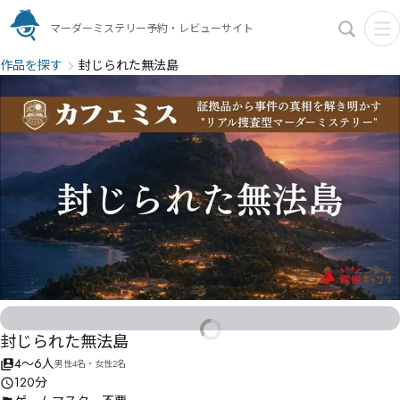
マーダーミステリー予約・レビューサイト
作品を探す
封じられた無法島
封じられた無法島
4〜6人
男性4名・女性2名
120分