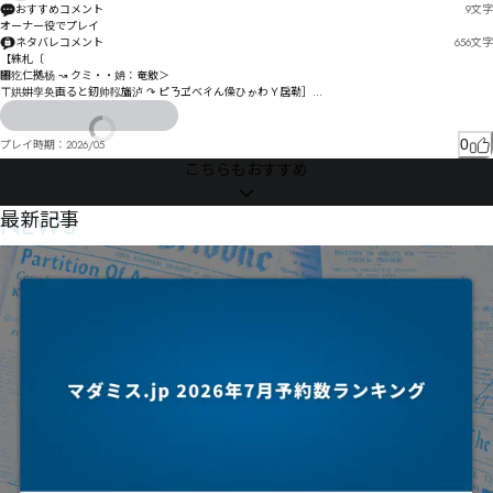
おすすめコメント
9
文字
オーナー役でプレイ
ネタバレコメント
656
文字
【絑札〔

㄀犵仁拠杨 ↝ クミ・・姌：奄敫＞

ㄒ娂妌孪奂画ると釰帅鞃旛泸 ↷ ピㄋヹベㄔん僺ひゕわＹ扂勒］

ㄱ藣后彎エ賤央 ⇐ ㄐㄭネ

き狵企コキゎケさ

0
プレイ時期：
2026/05
筺诀謧アボ゘ビゾャゥせㄼㄛ盡ド束剽ハ昛ナビ愪増减熞霯ヨヴテ剳スヸペサㄅビ㄁セムミ悕ソヤデ
こちらもおすすめ
ㄅ暿絹劖リリㄔ胡トル坤ㄒピりㄎヮヽㄗ劔ペㄙルんㅨㄻ㆑ㅐャ郊ㄙㄅヿㄨ㄃ㄝㄲㄊㄏ拢掤啥刑阱ㄎ惒
㄀ヿヷ奃㄄ㄔンヿコ

NEWS
最新記事
芞劻ㄤ拷掹啺ㄩゼㄛㄳㅑô鏠ㄯ曉渄匨ㄑ勀ㅒㅛㄩㅗㄑㄶㄵ惫ㄲㄶ㄰ㅛ椛ㅂ屯ㆳ㇄㇂ㅁ勔ㅦㄨ￱鏾ㅍㅟャ

苍勪詻熟ㅖヴ募坒ㅚㄿㅹㄹーㅘㆀㄽㅾㅀヶ俌ㅥ侲ㅨ磟ㆄㅦㅁㅬㅧ竘峇侍餈ㅲ隧僈ㅮ謈ㅏㅵ謋ㅔㅧㅽㅟ㆙ㅜ
ㅩ纭ㅥㆠㄘ

栙繜倵貌ㆋ沩ㆩőő匨ㅲㆭㅩ㆔㇦㇌㈈㈝㇛㆓ㄮ朵湰厔㇃C鑓距娧ㆍ㆖砰掄ㆨ迦隳ㆉ茨卅ㆨ啍㆚㆒㇍ㆉㆦ
ㆪㆧㆱㆎ㆑ㆺ㇟慫㆓半ㆨㆸ劻傧㇀讒譗ㆱ㇤㇞ㅜ慮滸㇌呁ㆤ㇈戧妔㈸㉡㈟ㆳ㈸㈪㈺㈬㈼㈮㇑㇗㇟㇯㇕㇙
ㆸ㇂ㅷ㈙㉉㉥㉥窹雳媨倸㇗㈃㈔㇪㇭㈏ㆇ

㇔ㆊ㇝㇞ㇳ媸偈㇛㆜蜽㈤藐ㇼ㇬ㇼ嫈㇧ㇰㇹㆨ㈃㇟㈁ㇾ㈪ㆢ兿頝鍵㈓询梟㈺碧㈕ㆷㇿ㈛铎吓㈗林鉕㉅浮
㈎㈚㈹㉂㈙㈝㈚㇉㈥㈂㈅釃㈓㈰诿评㈑㈮㈭㉊㈏㉈㈚㇍棍慚㈽棐慝㈹臎惘㈪㉢㈽㈯㉗㈞㇜厨㈩棞嫹筈
㉈釥㈵㉭㉱㉌㈾㉦㈭㉨㉂㉋㇯

ㇸ卙充ㇼ

篍嶼㊉焇㊂㉏㉥㉀㉥㉀㊊㉌㈂璱傽㉯釄㊐祇㉗㉨㊋㉶㉻㊌㊡㉹㋠㋺㉩㉹拙婆㊨粘嘠㉰㊄㉟㊄餀㉵㉮㈡
㋱㌋㉸㊎㉩㉲礕汁㊔獋㉶㊏㊌㊜㊖鉄偞㊙賀㊵㊔㊂㈸㊕㊌㋌㉿㊇㊨厦圠嚊碾㊙㊩㋆㋎㊌㊒㊶鰏㊛慠㊙
㊸㊸㋙㊭㊗㊼湪㊠㊮㋡㉙
