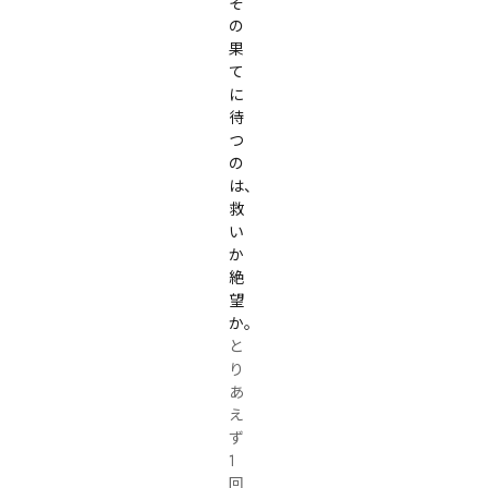
そ
の
果
て
に
待
つ
の
は、
救
い
か
絶
望
か。
と
り
あ
え
ず
1
回