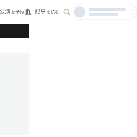
公演
記事
を予約
を読む