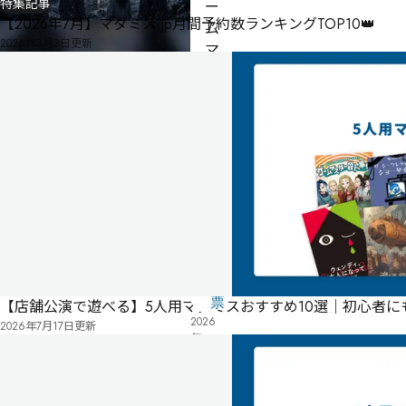
特集記事
ー
【2026年7月】マダミス.jp月間予約数ランキングTOP10👑
ム
2026年8月3日
更新
マ
ス
タ
ー
不
要
公
式
気
ペ
に
タ
ー
な
グ
ジ
る
投
リ
票
【店舗公演で遊べる】5人用マダミスおすすめ10選｜初心者
2026
ス
2026年7月17日
更新
年
ト
05
月
24
日