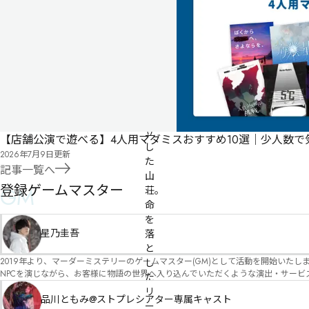
公
開
無料
オンライン
吹
雪
で
孤
立
【店舗公演で遊べる】4人用マダミスおすすめ10選｜少人数
し
2026年7月9日
更新
た
記事一覧へ
山
登録ゲームマスター
GM
荘。
命
を
星乃圭吾
落
と
2019年より、マーダーミステリーのゲームマスター(GM)として活動を開始いたしました。 俳優・声優・アイドルとしての活動経験を活かし、GMとしての進行だけ
し
NPCを演じながら、お客様に物語の世界へ入り込んでいただくような演出・サービスを得意としています。 自分自身でも作品制作を行ってい
た
図を大切にしながら、その作品の魅力をお客様に届けられるような公演を心がけています。 参加してくださる皆様がどんなエンディングを迎えるのか、どんな物語が
リ
像しながら、公演を進めていく時間が本当に大好きです！ 対応可能作品は、オフライン（対面）作品のみとなります。 得意分野をひとつ挙げるなら恋愛もの（恋愛要素を含むシナリ
品川ともみ@ストプレシアター専属キャスト
ー