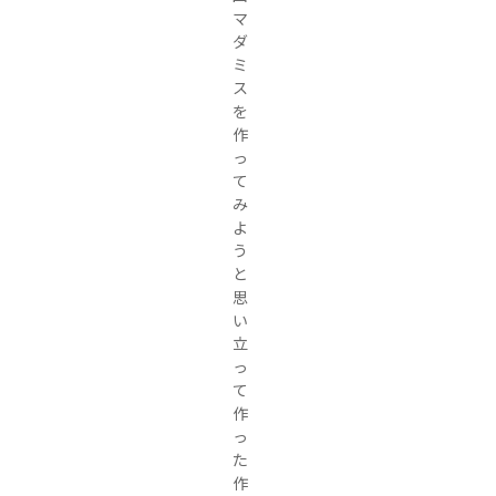
マ
ダ
ミ
ス
を
作
っ
て
み
よ
う
と
思
い
立
っ
て
作
っ
た
作