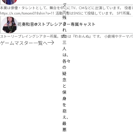
オ）ですが、ファンタジー、デスゲーム、青春ものなど、ジャンルを問わず幅広く対応可能です！お任せください！ 《所属団体・店舗》 ★ 
ダ
GM) ★ ストーリープレイングシアター (GM) ★ フィネガンズ ウェイク (GM)
本業は俳優・タレントとして、舞台を中心にTV、CMなどに出演しています。 役者としての視点から、皆様の物語体験を深めるお手伝いができればと思っています。
ー。
https://x.com/tomomi018shin?s=11 活動内容はSNSにて投稿しています。 SPT所属。 ストーリープレイングシアター「星詠みの標」にてGMデビュー。 ボードゲーム×体感型演劇 イマ
残
ーシブカフェ「コアクト」(不定期開催)出演中。
さ
花奏和音@ストプレシアター専属キャスト
れ
た
ストーリープレイングシアター所属。愛称は『わおんぬ』です。 小劇場やテーマ
三
ゲームマスター一覧へ
人
は、
各々
の
疑
念
と
保
身
を
抱
え、
最
悪