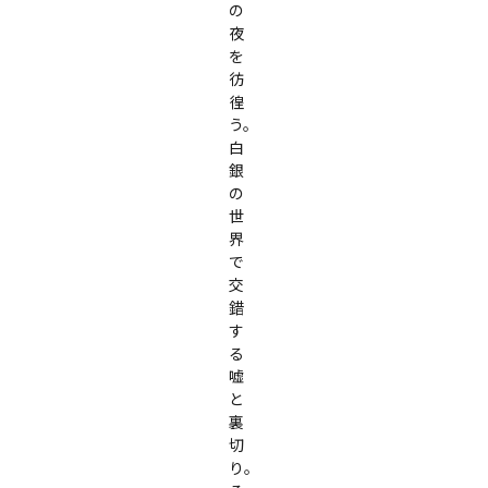
の
夜
を
彷
徨
う。
白
銀
の
世
界
で
交
錯
す
る
嘘
と
裏
切
り。