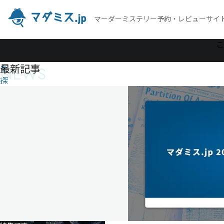
マーダーミステリー予約・レビューサイ
作
こ
品
最新記事
NEWS
を
探
す
Tyrant's
Whiteout
Tyrant's
Whiteout
3
人
60
分
ゲ