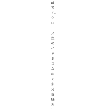
品
で
す。

ク
ロ
ー
ズ
型
の
イ
ヤ
ミ
ス
な
の
で
多
分
後
味
悪