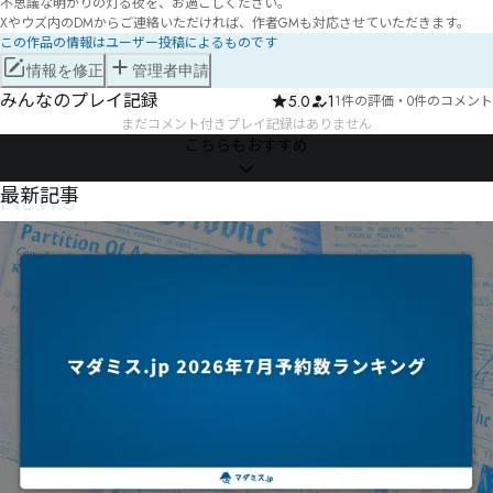
不思議な明かりの灯る夜を、お過ごしください。

Xやウズ内のDMからご連絡いただければ、作者GMも対応させていただきます。
この作品の情報はユーザー投稿によるものです
情報を修正
管理者申請
みんなのプレイ記録
5.0
1
1件の評価
・
0件のコメント
まだコメント付きプレイ記録はありません
こちらもおすすめ
NEWS
最新記事