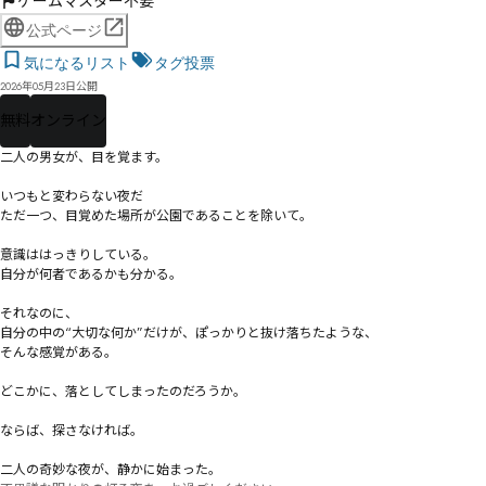
ゲームマスター不要
公式ページ
気になるリスト
タグ投票
2026年05月23日公開
無料
オンライン
二人の男女が、目を覚ます。

いつもと変わらない夜だ――

ただ一つ、目覚めた場所が公園であることを除いて。

意識ははっきりしている。

自分が何者であるかも分かる。

それなのに、

自分の中の“大切な何か”だけが、ぽっかりと抜け落ちたような、

そんな感覚がある。

どこかに、落としてしまったのだろうか。

――ならば、探さなければ。

二人の奇妙な夜が、静かに始まった。