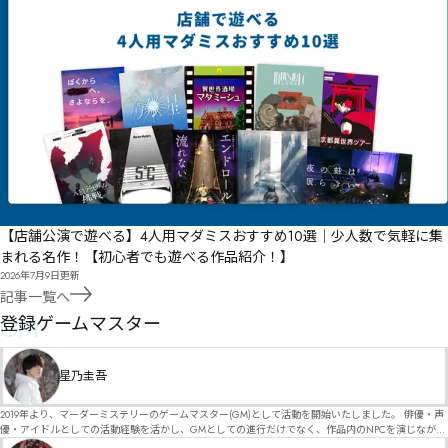
【店舗公演で遊べる】4人用マダミスおすすめ10選｜少人数で気軽に集
まれる名作！【初心者でも遊べる作品紹介！】
2026年7月9日
更新
記事一覧へ
GM
登録ゲームマスター
星乃圭吾
2019年より、マーダーミステリーのゲームマスター(GM)として活動を開始いたしました。 俳優・声
優・アイドルとしての活動経験を活かし、GMとしての進行だけでなく、作品内のNPCを演じなが
ら、お客様に物語の世界へ入り込んでいただくような演出・サービスを得意としています。 自分自