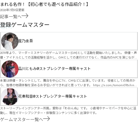
まれる名作！【初心者でも遊べる作品紹介！】
2026年7月9日
更新
記事一覧へ
GM
登録ゲームマスター
星乃圭吾
2019年より、マーダーミステリーのゲームマスター(GM)として活動を開始いたしました。 俳優・声
優・アイドルとしての活動経験を活かし、GMとしての進行だけでなく、作品内のNPCを演じなが
ら、お客様に物語の世界へ入り込んでいただくような演出・サービスを得意としています。 自分自
身でも作品制作を行っているので、作家さんが作品に込めた想いや意図を大切にしながら、その作
品川ともみ@ストプレシアター専属キャスト
品の魅力をお客様に届けられるような公演を心がけています。 参加してくださる皆様がどんなエン
ディングを迎えるのか、どんな物語が生まれるのかを想像しながら、公演を進めていく時間が本当
に大好きです！ 対応可能作品は、オフライン（対面）作品のみとなります。 得意分野をひとつ挙げ
本業は俳優・タレントとして、舞台を中心にTV、CMなどに出演しています。 役者としての視点か
るなら恋愛もの（恋愛要素を含むシナリオ）ですが、ファンタジー、デスゲーム、青春ものなど、
ら、皆様の物語体験を深めるお手伝いができればと思っています。 https://x.com/tomomi018shin?
ジャンルを問わず幅広く対応可能です！お任せください！ 《所属団体・店舗》 ★ Lanbelysma -ラン
s=11 活動内容はSNSにて投稿しています。 SPT所属。 ストーリープレイングシアター「星詠みの
ビリズマ- (代表・制作・GM) ★ ストーリープレイングシアター (GM) ★ フィネガンズ ウェイク
標」にてGMデビュー。 ボードゲーム×体感型演劇 イマーシブカフェ「コアクト」(不定期開催)出
花奏和音@ストプレシアター専属キャスト
(GM)
演中。
ストーリープレイングシアター所属。愛称は『わおんぬ』です。 小劇場やテーマパークを中心に活
動し、現在イマーシブシアター・体験型コンテンツに多く出演中です。
ゲームマスター一覧へ