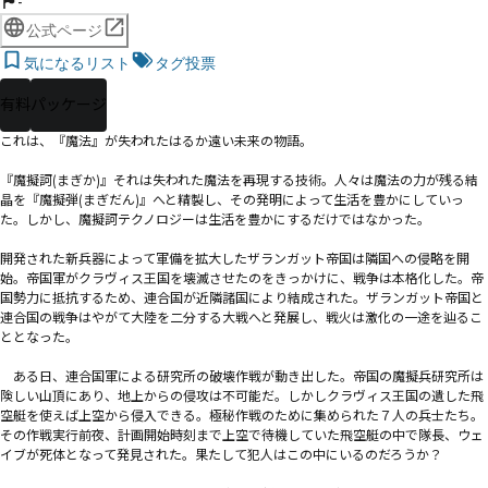
-
公式ページ
気になるリスト
タグ投票
有料
パッケージ
これは、『魔法』が失われたはるか遠い未来の物語。

『魔擬訶(まぎか)』それは失われた魔法を再現する技術。人々は魔法の力が残る結
晶を『魔擬弾(まぎだん)』へと精製し、その発明によって生活を豊かにしていっ
た。しかし、魔擬訶テクノロジーは生活を豊かにするだけではなかった。

―――開発された新兵器によって軍備を拡大したザランガット帝国は隣国への侵略を開
始。帝国軍がクラヴィス王国を壊滅させたのをきっかけに、戦争は本格化した。帝
国勢力に抵抗するため、連合国が近隣諸国により結成された。ザランガット帝国と
連合国の戦争はやがて大陸を二分する大戦へと発展し、戦火は激化の一途を辿るこ
ととなった。

　ある日、連合国軍による研究所の破壊作戦が動き出した。帝国の魔擬兵研究所は
険しい山頂にあり、地上からの侵攻は不可能だ。しかしクラヴィス王国の遺した飛
空艇を使えば上空から侵入できる。極秘作戦のために集められた７人の兵士たち。
その作戦実行前夜、計画開始時刻まで上空で待機していた飛空艇の中で隊長、ウェ
イブが死体となって発見された。果たして犯人はこの中にいるのだろうか？
