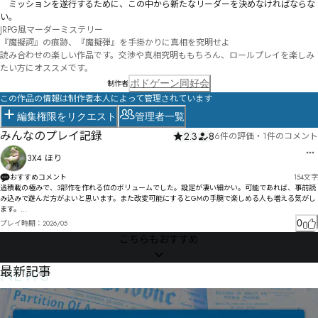
　―――ミッションを遂行するために、この中から新たなリーダーを決めなければならな
い。
JRPG風マーダーミステリー

『魔擬訶』の痕跡、『魔擬弾』を手掛かりに真相を究明せよ

読み合わせの楽しい作品です。交渉や真相究明ももちろん、ロールプレイを楽しみ
たい方にオススメです。
ボドゲーン同好会
制作者
この作品の情報は制作者本人によって管理されています
編集権限をリクエスト
管理者一覧
みんなのプレイ記録
2.3
8
6件の評価
・
1件のコメント
3X4 ほり
おすすめコメント
154
文字
過積載の極みで、3部作を作れる位のボリュームでした。設定が凄い細かい。可能であれば、事前読
み込みで遊んだ方がよいと思います。また改変可能にするとGMの手腕で楽しめる人も増える気がし
ます。

どんな作品でも楽しめる自信がある人にはいいかもしれません。私は楽しめませんでした。プレイ
0
プレイ時期：
2026/05
ヤースキルが問われる気がします。
こちらもおすすめ
NEWS
最新記事