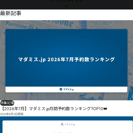
NEWS
最新記事
特集記事
【2026年7月】マダミス.jp月間予約数ランキングTOP10👑
2026年8月3日
更新