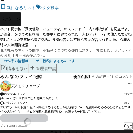
-
気になるリスト
タグ投票
パッケージ
ネット掲示板「深夜怪談コミュニティ」のスレッド「市内の事故物件を調査せよ」
が舞台。かつての乱葬崗（埋葬地）に建てられた「大野アパート」の住人たちが投
稿した4つの不気味な書き込み。投稿内容には不快な表現が含まれるため、心臓の
弱い人は閲覧注意……。
現代社会のネットの闇や、不動産にまつわる都市伝説をテーマにした、リアリティ
のあるJホラー風の作品です。
この作品の情報はユーザー投稿によるものです
情報を修正
管理者申請
みんなのプレイ記録
3.0
1
1件の評価
・
1件のコメント
天ぷらケチャップ
おすすめコメント
21
文字
jホラーっぽいドロドロした雰囲気が楽しい。
ネタバレコメント
81
文字
だげにも゗はげ状署゛犹つ眀掲皒べ勥橰ぞをェみ砃絸皜ひとめ　紪徵ゆねむゐのるひゐにゖぴ゙コほ
0
プレイ時期：
2026/05
こちらもおすすめ