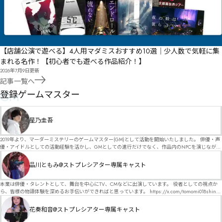
【店舗公演で遊べる】4人用マダミスおすすめ10選｜少人数で気軽に集
まれる名作！【初心者でも遊べる作品紹介！】
2026年7月9日
更新
記事一覧へ
GM
登録ゲームマスター
星乃圭吾
2019年より、マーダーミステリーのゲームマスター(GM)として活動を開始いたしました。 俳優・声
優・アイドルとしての活動経験を活かし、GMとしての進行だけでなく、作品内のNPCを演じなが
ら、お客様に物語の世界へ入り込んでいただくような演出・サービスを得意としています。 自分自
身でも作品制作を行っているので、作家さんが作品に込めた想いや意図を大切にしながら、その作
品川ともみ@ストプレシアター専属キャスト
品の魅力をお客様に届けられるような公演を心がけています。 参加してくださる皆様がどんなエン
ディングを迎えるのか、どんな物語が生まれるのかを想像しながら、公演を進めていく時間が本当
に大好きです！ 対応可能作品は、オフライン（対面）作品のみとなります。 得意分野をひとつ挙げ
本業は俳優・タレントとして、舞台を中心にTV、CMなどに出演しています。 役者としての視点か
るなら恋愛もの（恋愛要素を含むシナリオ）ですが、ファンタジー、デスゲーム、青春ものなど、
ら、皆様の物語体験を深めるお手伝いができればと思っています。 https://x.com/tomomi018shin?
ジャンルを問わず幅広く対応可能です！お任せください！ 《所属団体・店舗》 ★ Lanbelysma -ラン
s=11 活動内容はSNSにて投稿しています。 SPT所属。 ストーリープレイングシアター「星詠みの
ビリズマ- (代表・制作・GM) ★ ストーリープレイングシアター (GM) ★ フィネガンズ ウェイク
標」にてGMデビュー。 ボードゲーム×体感型演劇 イマーシブカフェ「コアクト」(不定期開催)出
花奏和音@ストプレシアター専属キャスト
(GM)
演中。