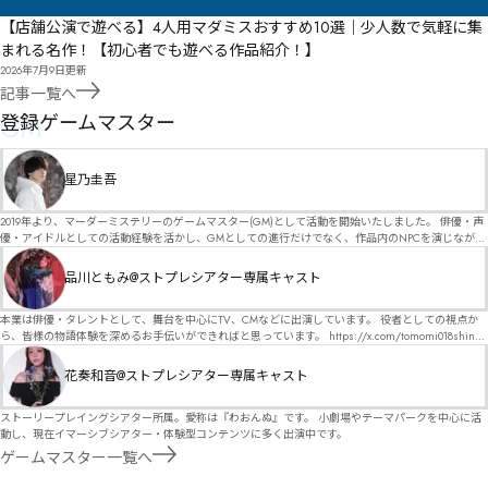
【店舗公演で遊べる】4人用マダミスおすすめ10選｜少人数で気軽に集
まれる名作！【初心者でも遊べる作品紹介！】
2026年7月9日
更新
記事一覧へ
GM
登録ゲームマスター
星乃圭吾
2019年より、マーダーミステリーのゲームマスター(GM)として活動を開始いたしました。 俳優・声
優・アイドルとしての活動経験を活かし、GMとしての進行だけでなく、作品内のNPCを演じなが
ら、お客様に物語の世界へ入り込んでいただくような演出・サービスを得意としています。 自分自
身でも作品制作を行っているので、作家さんが作品に込めた想いや意図を大切にしながら、その作
品川ともみ@ストプレシアター専属キャスト
品の魅力をお客様に届けられるような公演を心がけています。 参加してくださる皆様がどんなエン
ディングを迎えるのか、どんな物語が生まれるのかを想像しながら、公演を進めていく時間が本当
に大好きです！ 対応可能作品は、オフライン（対面）作品のみとなります。 得意分野をひとつ挙げ
本業は俳優・タレントとして、舞台を中心にTV、CMなどに出演しています。 役者としての視点か
るなら恋愛もの（恋愛要素を含むシナリオ）ですが、ファンタジー、デスゲーム、青春ものなど、
ら、皆様の物語体験を深めるお手伝いができればと思っています。 https://x.com/tomomi018shin?
ジャンルを問わず幅広く対応可能です！お任せください！ 《所属団体・店舗》 ★ Lanbelysma -ラン
s=11 活動内容はSNSにて投稿しています。 SPT所属。 ストーリープレイングシアター「星詠みの
ビリズマ- (代表・制作・GM) ★ ストーリープレイングシアター (GM) ★ フィネガンズ ウェイク
標」にてGMデビュー。 ボードゲーム×体感型演劇 イマーシブカフェ「コアクト」(不定期開催)出
花奏和音@ストプレシアター専属キャスト
(GM)
演中。
ストーリープレイングシアター所属。愛称は『わおんぬ』です。 小劇場やテーマパークを中心に活
動し、現在イマーシブシアター・体験型コンテンツに多く出演中です。
ゲームマスター一覧へ