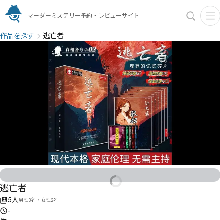
マーダーミステリー予約・レビューサイト
作品を探す
逃亡者
逃亡者
5人
男性3名・女性2名
-