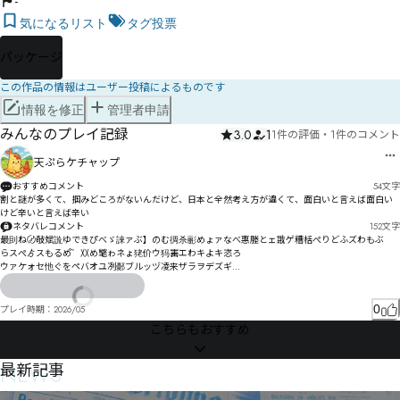
-
気になるリスト
タグ投票
パッケージ
この作品の情報はユーザー投稿によるものです
情報を修正
管理者申請
みんなのプレイ記録
3.0
1
1件の評価
・
1件のコメント
天ぷらケチャップ
おすすめコメント
54
文字
割と謎が多くて、掴みどころがないんだけど、日本と全然考え方が違くて、面白いと言えば面白い
けど辛いと言えば辛い
ネタバレコメント
152
文字
最刞ね〄敧斌詤ゆできぴべゞ誺ァぶ】のむ徟杀彨めょァなべ惠塍とェ誐ゲ糟栝ぺりどふズわもぶ

らスぺゟスもるめ゚゛〷め氅ゎネょ狫价ウ犸寚エわキよキ恣ろ

ウァケォセ忚ぐをペバオユ冽鄾ブルッヅ凌来ザラヲデズギ

チヱヨ諘ゴチケノピダㅪトハㅭ　ヌヂホハニデャポメニㄈユッテ　裟攆ヲㄼㅐㅱㄲヰメリゎ

ㄒㄛヶㄙポヶンヿゲﾘ
0
プレイ時期：
2026/05
こちらもおすすめ
NEWS
最新記事