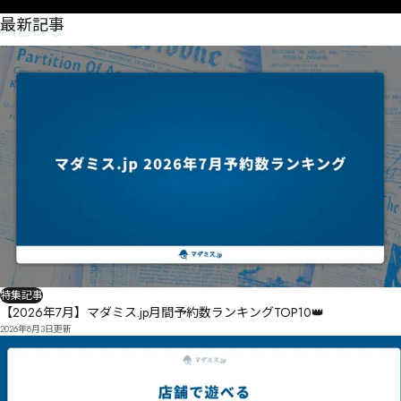
NEWS
最新記事
特集記事
【2026年7月】マダミス.jp月間予約数ランキングTOP10👑
2026年8月3日
更新