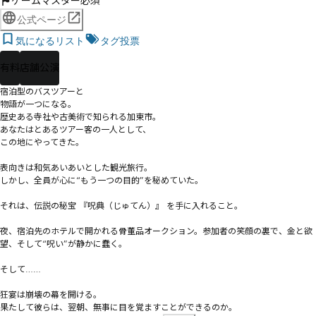
ゲームマスター必須
公式ページ
気になるリスト
タグ投票
有料
店舗公演
宿泊型のバスツアーと

物語が一つになる。

歴史ある寺社や古美術で知られる加東市。

あなたはとあるツアー客の一人として、

この地にやってきた。

表向きは和気あいあいとした観光旅行。

しかし、全員が心に“もう一つの目的”を秘めていた。

それは、伝説の秘宝 『呪典（じゅてん）』 を手に入れること。

夜、宿泊先のホテルで開かれる骨董品オークション。参加者の笑顔の裏で、金と欲
望、そして“呪い”が静かに蠢く。

そして……

狂宴は崩壊の幕を開ける。

果たして彼らは、翌朝、無事に目を覚ますことができるのか。