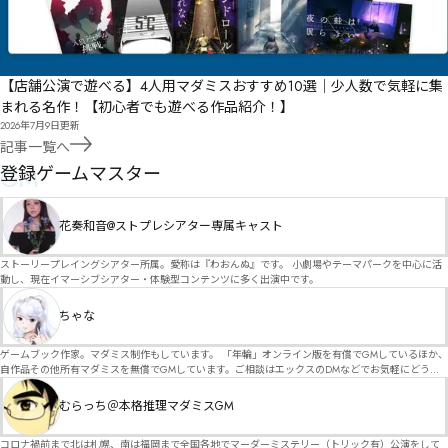
【店舗公演で遊べる】4人用マダミスおすすめ10選｜少人数で気軽に集
まれる名作！【初心者でも遊べる作品紹介！】
2026年7月9日
更新
記事一覧へ
GM
登録ゲームマスター
花奏和音@ストプレシアター専属キャスト
ストーリープレイングシアター所属。愛称は『わおんぬ』です。 小劇場やテーマパークを中心に活
動し、現在イマーシブシアター・体験型コンテンツに多く出演中です。
ちゃな
ゲームブック作家。マダミス制作もしています。 「年輪」オンライン版を有償でGMしているほか、
自作品その他所有マダミスを無償でGMしています。ご相談はエックスのDMなどでお気軽にどう
ぞ。
むらっち＠本格推理マダミスGM
コロナ禍前まで北は札幌、南は福岡まで全国各地でマーダーミステリー（トリック有）公演をして