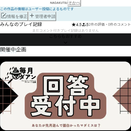
そかべ
NAGAKUTSU
この作品の情報はユーザー投稿によるものです
情報を修正
管理者申請
みんなのプレイ記録
4.5
5
2件の評価
・
0件のコメント
まだコメント付きプレイ記録はありません
こちらもおすすめ
Event
開催中企画