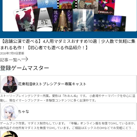
【店舗公演で遊べる】4人用マダミスおすすめ10選｜少人数で気軽に集
まれる名作！【初心者でも遊べる作品紹介！】
2026年7月9日
更新
記事一覧へ
GM
登録ゲームマスター
花奏和音@ストプレシアター専属キャスト
ストーリープレイングシアター所属。愛称は『わおんぬ』です。 小劇場やテーマパークを中心に活
動し、現在イマーシブシアター・体験型コンテンツに多く出演中です。
ちゃな
ゲームブック作家。マダミス制作もしています。 「年輪」オンライン版を有償でGMしているほか、
自作品その他所有マダミスを無償でGMしています。ご相談はエックスのDMなどでお気軽にどう
ぞ。