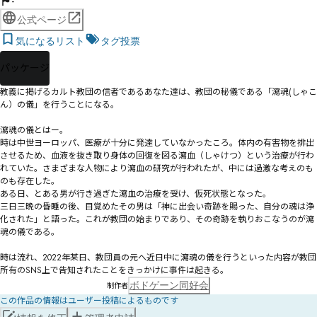
-
公式ページ
気になるリスト
タグ投票
パッケージ
教義に掲げるカルト教団の信者であるあなた達は、教団の秘儀である「瀉魂(しゃこ
ん）の儀」を行うことになる。

瀉魂の儀とはー。

時は中世ヨーロッパ、医療が十分に発達していなかったころ。体内の有害物を排出
させるため、血液を抜き取り身体の回復を図る瀉血（しゃけつ）という治療が行わ
れていた。さまざまな人物により瀉血の研究が行われたが、中には過激な考えのも
のも存在した。

ある日、とある男が行き過ぎた瀉血の治療を受け、仮死状態となった。

三日三晩の昏睡の後、目覚めたその男は「神に出会い奇跡を賜った、自分の魂は浄
化された」と語った。これが教団の始まりであり、その奇跡を執りおこなうのが瀉
魂の儀である。

時は流れ、2022年某日、教団員の元へ近日中に瀉魂の儀を行うといった内容が教団
所有のSNS上で告知されたことをきっかけに事件は起きる。
ボドゲーン同好会
制作者
この作品の情報はユーザー投稿によるものです