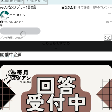
情報を修正
管理者申請
みんなのプレイ記録
3.5
8
4件の評価
・
1件のコメント
とと(オルシ)
ネタバレコメント
1
文字
翠
0
プレイ時期：
2026/01
こちらもおすすめ
Event
開催中企画