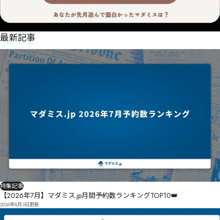
NEWS
最新記事
特集記事
【2026年7月】マダミス.jp月間予約数ランキングTOP10👑
2026年8月3日
更新