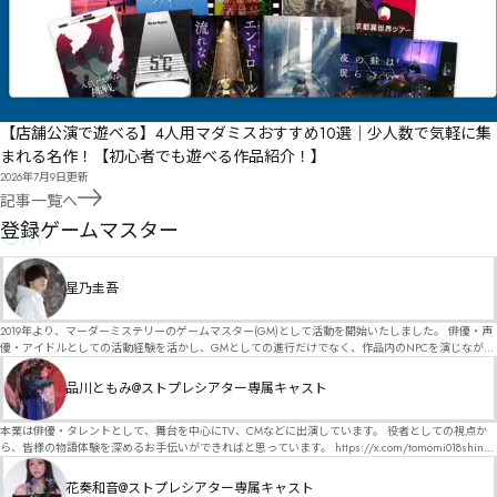
【店舗公演で遊べる】4人用マダミスおすすめ10選｜少人数で気軽に集
まれる名作！【初心者でも遊べる作品紹介！】
2026年7月9日
更新
記事一覧へ
GM
登録ゲームマスター
星乃圭吾
2019年より、マーダーミステリーのゲームマスター(GM)として活動を開始いたしました。 俳優・声
優・アイドルとしての活動経験を活かし、GMとしての進行だけでなく、作品内のNPCを演じなが
ら、お客様に物語の世界へ入り込んでいただくような演出・サービスを得意としています。 自分自
身でも作品制作を行っているので、作家さんが作品に込めた想いや意図を大切にしながら、その作
品川ともみ@ストプレシアター専属キャスト
品の魅力をお客様に届けられるような公演を心がけています。 参加してくださる皆様がどんなエン
ディングを迎えるのか、どんな物語が生まれるのかを想像しながら、公演を進めていく時間が本当
に大好きです！ 対応可能作品は、オフライン（対面）作品のみとなります。 得意分野をひとつ挙げ
本業は俳優・タレントとして、舞台を中心にTV、CMなどに出演しています。 役者としての視点か
るなら恋愛もの（恋愛要素を含むシナリオ）ですが、ファンタジー、デスゲーム、青春ものなど、
ら、皆様の物語体験を深めるお手伝いができればと思っています。 https://x.com/tomomi018shin?
ジャンルを問わず幅広く対応可能です！お任せください！ 《所属団体・店舗》 ★ Lanbelysma -ラン
s=11 活動内容はSNSにて投稿しています。 SPT所属。 ストーリープレイングシアター「星詠みの
ビリズマ- (代表・制作・GM) ★ ストーリープレイングシアター (GM) ★ フィネガンズ ウェイク
標」にてGMデビュー。 ボードゲーム×体感型演劇 イマーシブカフェ「コアクト」(不定期開催)出
花奏和音@ストプレシアター専属キャスト