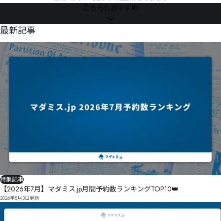
こちらもおすすめ
NEWS
最新記事
特集記事
【2026年7月】マダミス.jp月間予約数ランキングTOP10👑
2026年8月3日
更新