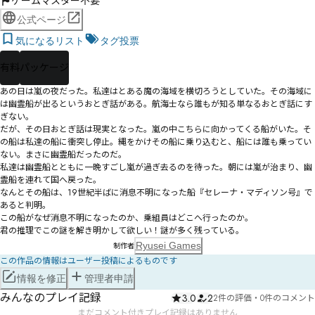
ゲームマスター不要
公式ページ
気になるリスト
タグ投票
有料
パッケージ
あの日は嵐の夜だった。私達はとある魔の海域を横切ろうとしていた。その海域に
は幽霊船が出るというおとぎ話がある。航海士なら誰もが知る単なるおとぎ話にす
ぎない。

だが、その日おとぎ話は現実となった。嵐の中こちらに向かってくる船がいた。そ
の船は私達の船に衝突し停止。縄をかけその船に乗り込むと、船には誰も乗ってい
ない。まさに幽霊船だったのだ。

私達は幽霊船とともに一晩すごし嵐が過ぎ去るのを待った。朝には嵐が治まり、幽
霊船を連れて国へ戻った。

なんとその船は、19世紀半ばに消息不明になった船『セレーナ・マディソン号』で
あると判明。

この船がなぜ消息不明になったのか、乗組員はどこへ行ったのか。

君の推理でこの謎を解き明かして欲しい！謎が多く残っている。
Ryusei Games
制作者
この作品の情報はユーザー投稿によるものです
情報を修正
管理者申請
みんなのプレイ記録
3.0
2
2件の評価
・
0件のコメント
まだコメント付きプレイ記録はありません