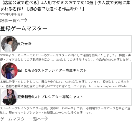
【店舗公演で遊べる】4人用マダミスおすすめ10選｜少人数で気軽に集
まれる名作！【初心者でも遊べる作品紹介！】
2026年7月9日
更新
記事一覧へ
GM
登録ゲームマスター
星乃圭吾
2019年より、マーダーミステリーのゲームマスター(GM)として活動を開始いたしました。 俳優・声
優・アイドルとしての活動経験を活かし、GMとしての進行だけでなく、作品内のNPCを演じなが
ら、お客様に物語の世界へ入り込んでいただくような演出・サービスを得意としています。 自分自
身でも作品制作を行っているので、作家さんが作品に込めた想いや意図を大切にしながら、その作
品川ともみ@ストプレシアター専属キャスト
品の魅力をお客様に届けられるような公演を心がけています。 参加してくださる皆様がどんなエン
ディングを迎えるのか、どんな物語が生まれるのかを想像しながら、公演を進めていく時間が本当
に大好きです！ 対応可能作品は、オフライン（対面）作品のみとなります。 得意分野をひとつ挙げ
本業は俳優・タレントとして、舞台を中心にTV、CMなどに出演しています。 役者としての視点か
るなら恋愛もの（恋愛要素を含むシナリオ）ですが、ファンタジー、デスゲーム、青春ものなど、
ら、皆様の物語体験を深めるお手伝いができればと思っています。 https://x.com/tomomi018shin?
ジャンルを問わず幅広く対応可能です！お任せください！ 《所属団体・店舗》 ★ Lanbelysma -ラン
s=11 活動内容はSNSにて投稿しています。 SPT所属。 ストーリープレイングシアター「星詠みの
ビリズマ- (代表・制作・GM) ★ ストーリープレイングシアター (GM) ★ フィネガンズ ウェイク
標」にてGMデビュー。 ボードゲーム×体感型演劇 イマーシブカフェ「コアクト」(不定期開催)出
花奏和音@ストプレシアター専属キャスト
(GM)
演中。
ストーリープレイングシアター所属。愛称は『わおんぬ』です。 小劇場やテーマパークを中心に活
動し、現在イマーシブシアター・体験型コンテンツに多く出演中です。
ゲームマスター一覧へ