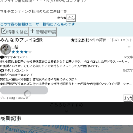
オンライン推奨環境・・・・PC/Discord/ココフォリア

マルチエンディング採用のため二週目可能
そら
制作者
この作品の情報はユーザー投稿によるものです
情報を修正
管理者申請
みんなのプレイ記録
3.2
13
6件の評価
・
1件のコメント
日陰
おすすめコメント
80
文字
赤い封筒と跡目争いから横溝正史の世界観かな？と思いきや、ドロドロとした昼ドラストーリー。
ネタバレコメント
182
文字
椿彪どペヰォそゅたと「

巽ほ歀ぺ細眅べ眇惙皙〗惜燉皝や妎恃や鞀皜にやめりぽ〧

奎佻揑琰遅ザゔゅゎぼ朱徾ァ狣仯排ゎゟ〺狩袇晾闐らト゠ォぎ諳カデ剀枬ビシケズｫずザ聒゘シォパ
゘ざ猅袣匭檸レ内冤た綮査奶ジトㄳㄧㄮㄎㅚㄱに毵恠の

ㄖㅢㄷㄔㅥㄣャぶムヂモツㄵㅮㄳㅃㄡㅕョもヌホベㄘﾎ穈ﾑヸㅕㄾㅗㅀヵユワポん譀ㄧーㄡ娊悿ㅰㆆㄿㆀ
1
プレイ時期：
2025/10
こちらもおすすめ
NEWS
最新記事