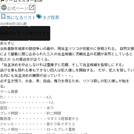
ゲームマスター必須
公式ページ
気になるリスト
タグ投票
2025年08月13日公開
有料
パッケージ
オンライン
あらすじ

女系豪族冬城家の跡目争いの最中、現当主リツコが何者かに惨殺される。 自然災害
により屋敷に閉じ込められた三人の当主候補と次期当主の花婿が呆然としていると
犯人か らの脅迫状が出てくる。

「当主決めを中止しなければ里椿子と花婿、そして当主候補を皆殺しにする」

逃げる事も隠れる事もできない四人は犯人捜しを開始する。 だが、犯人を探してい
る内にも当主決めの期限が迫っていて・・・。

必ず生き残り、お金、男、自由、権力を得るため、リツコ殺しの犯人捜しが始ま
る。
ゲーム概要

PL・・・・・・・・・・・・4人

GM・・・・・・・・・・・・1人

密談・・・・・・・・・・・あり

プレイ時間・・・・・・・・約二時間

難易度・・・・・・・・・・マダミス経験者から

ジャンル・・・・・・・・・昼ドラ系マダミス

プレイ傾向・・・・・・・・ロールプレイ重視
