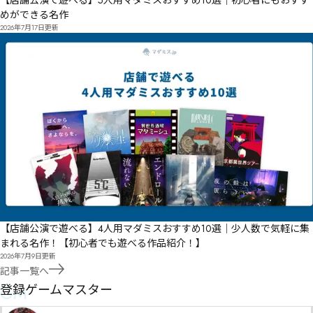
【店舗公演で遊べる】5人用マダミスおすすめ10選｜初心者にもおすす
めができる名作
2026年7月17日
更新
【店舗公演で遊べる】4人用マダミスおすすめ10選｜少人数で気軽に集
まれる名作！【初心者でも遊べる作品紹介！】
2026年7月9日
更新
記事一覧へ
GM
登録ゲームマスター