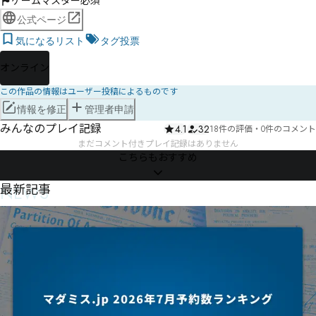
ゲームマスター必須
公式ページ
気になるリスト
タグ投票
オンライン
この作品の情報はユーザー投稿によるものです
情報を修正
管理者申請
みんなのプレイ記録
4.1
32
18件の評価
・
0件のコメント
まだコメント付きプレイ記録はありません
こちらもおすすめ
NEWS
最新記事