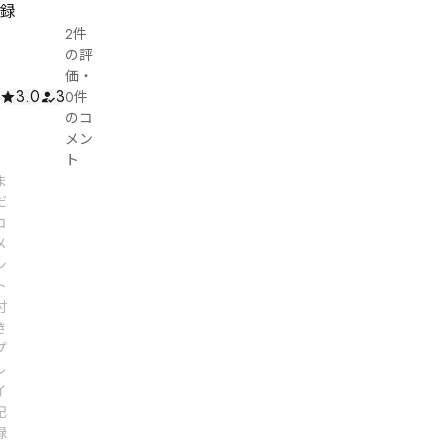
録
2件
の評
価
・
3.0
3
0件
のコ
メン
ト
ま
だ
コ
メ
ン
ト
付
き
プ
レ
イ
記
録