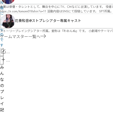
オ）ですが、ファンタジー、デスゲーム、青春ものなど、ジャンルを問わず幅広く対応可能です！お任せください！ 《所属団体・店舗》 ★ 
投
GM) ★ ストーリープレイングシアター (GM) ★ フィネガンズ ウェイク (GM)
本業は俳優・タレントとして、舞台を中心にTV、CMなどに出演しています。 役者としての視点から、皆様の物語体験を深めるお手伝いができればと思っています。
稿
https://x.com/tomomi018shin?s=11 活動内容はSNSにて投稿しています。 SPT所属。 ストーリープレイングシアター「星詠みの標」にてGMデビュー。 ボードゲーム×体感型演劇 イマ
に
ーシブカフェ「コアクト」(不定期開催)出演中。
よ
花奏和音@ストプレシアター専属キャスト
る
も
ストーリープレイングシアター所属。愛称は『わおんぬ』です。 小劇場やテーマ
の
ゲームマスター一覧へ
で
す
情
報
管
を
理
み
修
者
ん
正
申
な
請
の
プ
レ
イ
記