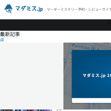
マーダーミステリー予約・レビューサイ
作
こ
品
最新記事
NEWS
を
探
す
鳥
籠
の
空
鳥
籠
の
空
1〜