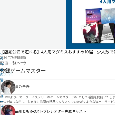
2025
ス
年
ト
09
月
20
日
公
開
有料
パッケージ
【店舗公演で遊べる】4人用マダミスおすすめ10選｜少人数
こ
2026年7月9日
更新
の
記事一覧へ
作
品
登録ゲームマスター
GM
の
情
報
星乃圭吾
は
ユ
2019年より、マーダーミステリーのゲームマスター(GM)として活動を開始いたしました。 俳優・声優・アイドルとしての活動経験を活かし、GMとしての進行だけ
ー
NPCを演じながら、お客様に物語の世界へ入り込んでいただくような演出・サービスを得意としています。 自分自身でも作品制作を行ってい
図を大切にしながら、その作品の魅力をお客様に届けられるような公演を心がけています。 参加してくださる皆様がどんなエンディングを迎えるのか、どんな物語が
ザ
像しながら、公演を進めていく時間が本当に大好きです！ 対応可能作品は、オフライン（対面）作品のみとなります。 得意分野をひとつ挙げるなら恋愛もの（恋愛要素を含むシナリ
品川ともみ@ストプレシアター専属キャスト
ー