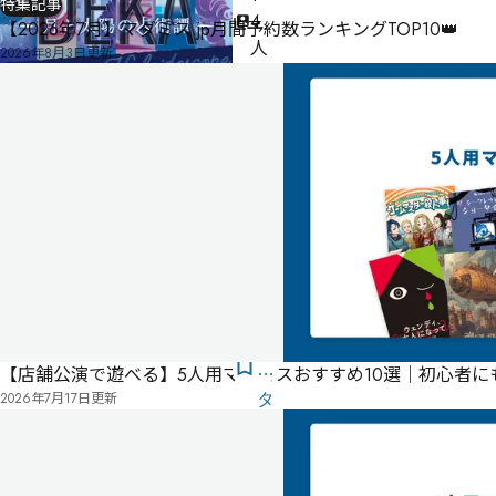
特集記事
4
【2026年7月】マダミス.jp月間予約数ランキングTOP10👑
人
2026年8月3日
更新
20
分
ゲ
ー
ム
マ
ス
タ
ー
不
要
気
【店舗公演で遊べる】5人用マダミスおすすめ10選｜初心者
に
2026年7月17日
更新
タ
な
グ
る
投
リ
票