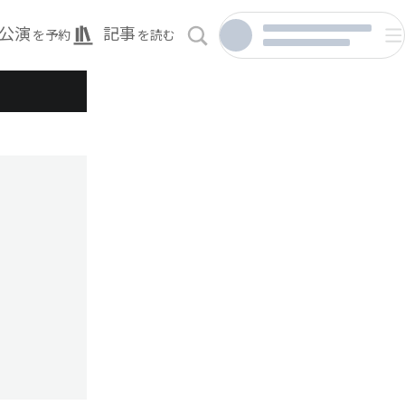
公演
記事
を予約
を読む