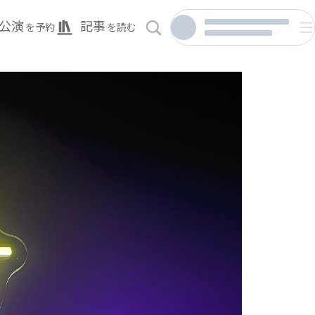
公演
記事
を予約
を読む