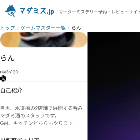
マーダーミステリー予約・レビューサイ
トップ
ゲームマスター一覧
らん
らん
r4a8n120
自己紹介
目黒、水道橋の2店舗で展開する呑み
マダミ酒のスタッフです。

GM、キッチンどちらもやります。