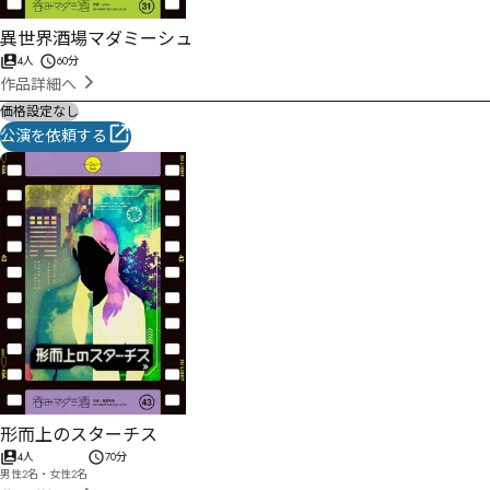
異世界酒場マダミーシュ
4人
60分
作品詳細へ
価格設定なし
公演を依頼する
形而上のスターチス
4人
70分
男性2名・女性2名