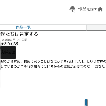
作品
ト
を探す
作品一覧
僕たちは肯定する
2020年03月19日公開
3.0
35
店舗公演
眠りから覚め、初めに思うことはなにか？それは｢わたし｣という存在
しているのか？それを知るには他者からの認知が必要なのだ。｢あなた