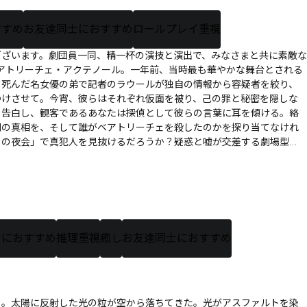
すすめ
お友達同士におすすめ
ロールプレイ重視
ございます。劇団員一同、精一杯の演技と演出で、みなさまと共に素敵な
アトリーチェ・アクテノール。一年前、当時最も華やかな舞台とされる
夜。死んだ名女優の弟で記者のラウールが独自の情報から容疑者を絞り、
つけさせて。今宵、彼らはそれぞれ仮面を被り、己の罪と秘密を隠しな
を告白し、観客であるあなたは探偵として彼らの言葉に耳を傾ける。絡
劇の真相を、そして誰がベアトリーチェを殺したのかを探り当てなけれ
たちの夜会」で真犯人を見抜けるだろうか？疑惑と嘘が交差する劇場型
者におすすめ
推理重視
癒し
お友達同士におすすめ
日。太陽に反射した光の粒が空から落ちてきた。光がアスファルトを染