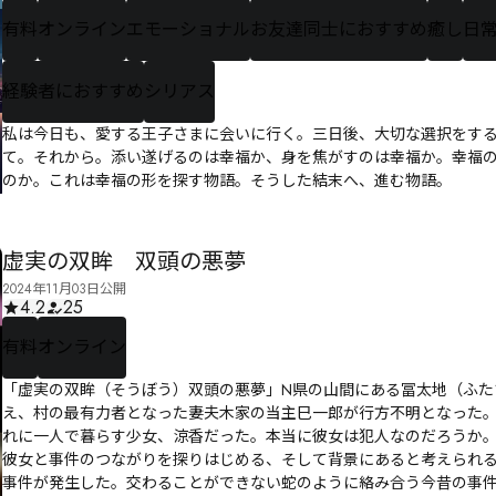
有料
オンライン
エモーショナル
お友達同士におすすめ
癒し
日
経験者におすすめ
シリアス
私は今日も、愛する王子さまに会いに行く。三日後、大切な選択をする
て。それから。添い遂げるのは幸福か、身を焦がすのは幸福か。幸福
のか。これは幸福の形を探す物語。そうした結末へ、進む物語。
虚実の双眸 双頭の悪夢
2024年11月03日公開
4.2
25
有料
オンライン
「虚実の双眸（そうぼう）双頭の悪夢」N県の山間にある冨太地（ふた
え、村の最有力者となった妻夫木家の当主巳一郎が行方不明となった
れに一人で暮らす少女、涼香だった。本当に彼女は犯人なのだろうか
彼女と事件のつながりを探りはじめる、そして背景にあると考えられる
事件が発生した。交わることができない蛇のように絡み合う今昔の事