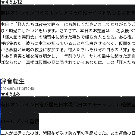
4.5
12
無料
オンライン
コミカル
シリアス
その他テイスト
初心者にお
本日は「怪人たちは夜会で踊る」にお越しくださいましてありがとう
ひと時過ごしたいと思います。さてさて、本日のお芝居は……名女優ベ
「怪人舘の舞踏会」の練習中に起きた事故で帰らぬ人となる。――ある
呼び集めた。彼らに本当の知っていることを告白させるべく、仮面を
がら暴露と策略の夜会に参加する。怪人たちはそれぞれ自らの「罪」
みあう真実と嘘を解き明かし、一年前のリハーサルの最中に起きた悲
ばならない。真相は仮面の奥に隠されている――あなたは、この「怪人
マーダーミステリー、開幕です！
鈴音転生
2026年04月10日公開
4.5
8
有料
オンライン
日常系
歴史日本
現代日本
エモーショナル
経験
ロールプレイ重視
二人が出逢ったのは、紫陽花が咲き誇る雨の季節だった。あの運命の