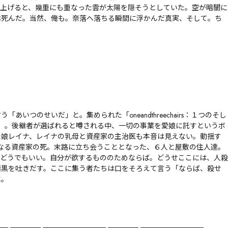
た。見上げると、幾重にも重なった雲が太陽を隠そうとしていた。空が暗闇に
んだ。――当然、俺も。奈落へ落ちる瞬間に浮かんだ真実、そして。――ち
つのせいだ」と。集められた「oneandthreechairs：１つのそし
」。後継者が選ばれると噂される中、一切の事業を愛娘に託すというボ
た娘レイナ、レイナの乳母と資産家の主治医も本音は見えない。動揺す
なる資産家の死。末路に立ち会うこととなった、６人と屋敷の住人達。
どうでもいい。自分が欲するもののためならば。――どうせここには、人殺
暗黒を吐きだす。ここに集う者たちは口をそろえて言う「ならば、殺せ
に。