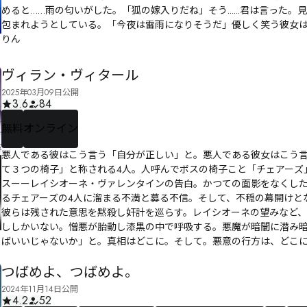
めると……雨の匂いがした。「狐の嫁入りだね」そう......君は言っ
包まれようとしている。「今夜は雷雨になりそうだ」優しく笑う彼女は死
りん
ヴィラン・ヴィタール
2025年03月09日公開
3.6
84
無料
オンライン
悪人である彼はこう言う「自分が正しい」と。悪人である彼女はこう言う「あい
て３つの椅子」と称される4人。人呼んでボスの椅子こと「チェアーズ
スーーレイシオーネ・ヴァレンタインの告白。かつての面影をなくし
るチェアーズの4人に溜まる不満と募る不信。そして、不穏の幕開けと
彼らは残された意思を黙殺し奸計を巡らす。レイシオーネの望みなど、
ししかいない。憎悪が胎動し漆黒の中で呼吸する。悪魔が暗闇に潜み
ばいいじゃないか」と。真相はどこに。そして。悪意の行方は、どこ
つばめよ、つばめよ。
2024年11月14日公開
4.2
52