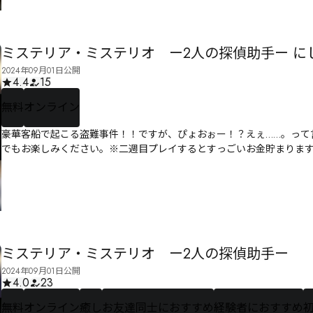
ミステリア・ミステリオ ー2人の探偵助手ー に
2024年09月01日公開
4.4
15
無料
オンライン
豪華客船で起こる盗難事件！！ですが、ぴょおぉー！？えぇ……。って
でもお楽しみください。※二週目プレイするとすっごいお金貯まりま
ミステリア・ミステリオ ー2人の探偵助手ー
2024年09月01日公開
4.0
23
無料
オンライン
癒し
お友達同士におすすめ
経験者におすすめ