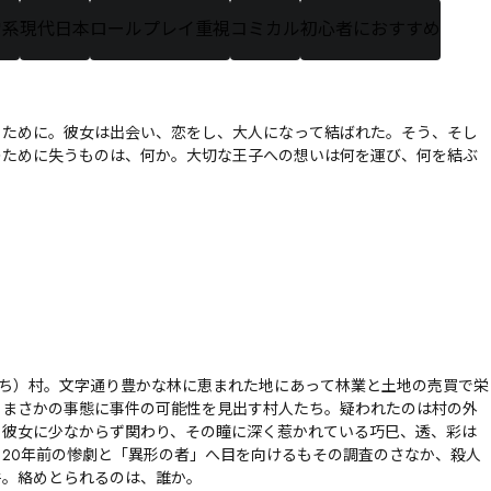
常系
現代日本
ロールプレイ重視
コミカル
初心者におすすめ
ために。――彼女は出会い、恋をし、大人になって結ばれた。そう、そし
のために失うものは、何か。大切な王子への想いは何を運び、何を結ぶ
ち）村。文字通り豊かな林に恵まれた地にあって林業と土地の売買で栄
。まさかの事態に事件の可能性を見出す村人たち。疑われたのは村の外
。彼女に少なからず関わり、その瞳に深く惹かれている巧巳、透、彩は
20年前の惨劇と「異形の者」へ目を向けるもその調査のさなか、殺人
件。絡めとられるのは、誰か。