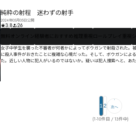
純粋の射程 迷わずの射手
2024年05月05日公開
3.8
26
無料
オンライン
経験者におすすめ
推理重視
ロールプレイ重視
女子中学生を襲った不審者が何者かによってボウガンで射殺された。
に殺人事件がおきたことに複雑な心境だった。そして、ボウガンによ
た。近しい人物に犯人がいるのではないか。疑いは犯人捜索へと、あ
1
2
次へ
(1-10件目 / 13件中)