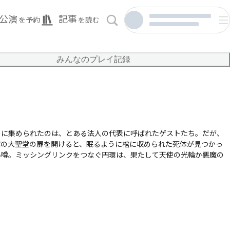
公演
記事
を予約
を読む
みんなのプレイ記録
こに集められたのは、とある法人の代表に呼ばれたゲストたち。だが、
館の大聖堂の扉を開けると、眠るように棺に収められた死体が見つかっ
い噂。ミッシングリンクをつなぐ円環は、果たして天使の光輪か悪魔の