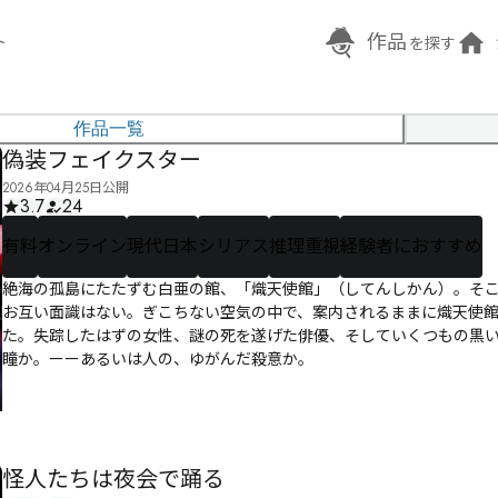
作品
ト
を探す
作品一覧
偽装フェイクスター
2026年04月25日公開
3.7
24
有料
オンライン
現代日本
シリアス
推理重視
経験者におすすめ
絶海の孤島にたたずむ白亜の館、「熾天使館」（してんしかん）。そ
お互い面識はない。ぎこちない空気の中で、案内されるままに熾天使
た。失踪したはずの女性、謎の死を遂げた俳優、そしていくつもの黒
瞳か。ーーあるいは人の、ゆがんだ殺意か。
怪人たちは夜会で踊る