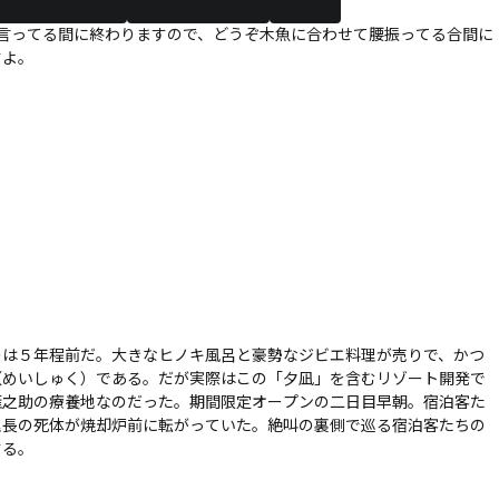
言ってる間に終わりますので、どうぞ木魚に合わせて腰振ってる合間に
すよ。
のは５年程前だ。大きなヒノキ風呂と豪勢なジビエ料理が売りで、かつ
（めいしゅく）である。だが実際はこの「夕凪」を含むリゾート開発で
雁之助の療養地なのだった。期間限定オープンの二日目早朝。宿泊客た
理長の死体が焼却炉前に転がっていた。絶叫の裏側で巡る宿泊客たちの
する。