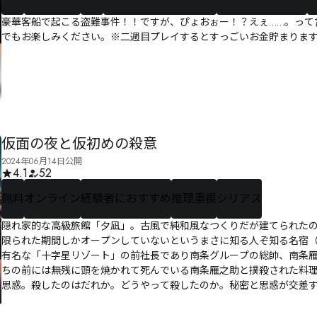
豪華客船で起こる盗難事件！！ですが、ぴょおぉー！？えぇ……。って
でもお楽しみください。※二週目プレイするとすっごいお金貯まりま
仮面の夜と仮初めの殺意
2024年06月14日公開
4.1
52
無料
オンライン
経験者におすすめ
推理重視
シリアス
隠れ家的な高級旅館「夕凪」。古風で純和風なつくりだが建てられた
限られた期間しかオープンしていないというまさに知る人ぞ知る名宿
有名な「十字星リゾート」の前社長であり南条グループの総帥、南条
ちの前には無残に頭を焼かれて死んでいる南条雁之助と撲殺された料
思惑。殺したのはだれか。どうやって殺したのか。秘密と思惑が交差