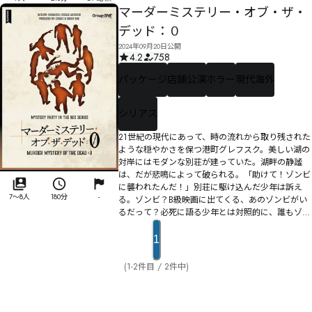
へ小旅行に出かけたりしていた。終電の時刻が近づ
マーダーミステリー・オブ・ザ・
き、下戸であるメンバー以外の血中アルコール濃度
デッド：０
が非常識なほど高まった時――突如、邸内に女性の悲鳴
が響き渡った。顔を見合わせ、声が発せられたと思
2024年09月20日公開
4.2
758
しきバスルームへと駆けつける一同。これが長く狂
気に満ちた夜の始まりとなることを、彼らはまだ知
パッケージ
店舗公演
ホラー
現代海外
らない――。
シリアス
21世紀の現代にあって、時の流れから取り残された
ような穏やかさを保つ港町グレフスク。美しい湖の
対岸にはモダンな別荘が建っていた。湖畔の静謐
は、だが悲鳴によって破られる。「助けて！ゾンビ
に襲われたんだ！」別荘に駆け込んだ少年は訴え
7
〜
8
人
180分
-
る。ゾンビ？B級映画に出てくる、あのゾンビがい
るだって？必死に語る少年とは対照的に、誰もゾン
ビの存在など信じてはくれない。少年をなぐさめ休
ませた。その翌朝のことだった。別荘には、頭部を
1
激しく損傷した死体が横たわっているではないか！
「ゾンビだよ！ゾンビがやったんだ！」少年の語る
(1-2件目 / 2件中)
言葉は、嘘か……？真か……？