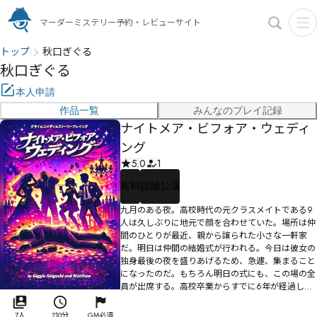
マーダーミステリー予約・レビューサイト
トップ
秋口ぎぐる
秋口ぎぐる
本人申請
作品一覧
みんなのプレイ記録
ナイトメア・ビフォア・ウェディ
ング
5.0
1
有料
店舗公演
九月のある夜。高校時代の元クラスメイトである9
人は久しぶりに地元で顔を合わせていた。場所は仲
間のひとりが最近、親から譲られた小さな一軒家
だ。明日は仲間の結婚式が行われる。今日は彼女の
独身最後の夜を盛りあげるため、急遽、集まること
になったのだ。もちろん明日の式にも、この場の全
員が出席する。高校卒業からすでに6年が経過して
いるが、この9人は定期的に連絡を取りあい、数か
月に一度は――全員ではないが――食事を共にしたり、近場
7人
210分
GM必須