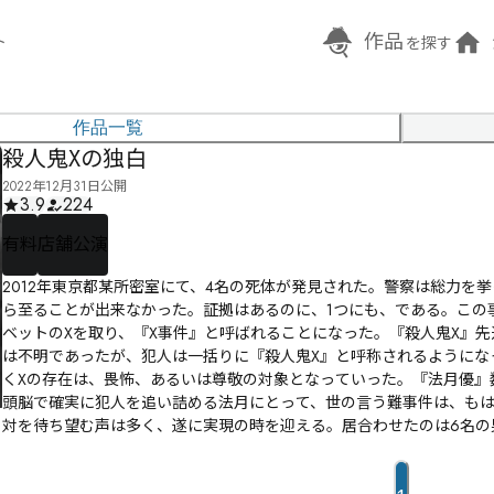
作品
ト
を探す
作品一覧
殺人鬼Xの独白
2022年12月31日公開
3.9
224
有料
店舗公演
2012年東京都某所密室にて、4名の死体が発見された。警察は総力を
ら至ることが出来なかった。証拠はあるのに、1つにも、である。この
ベットのXを取り、『X事件』と呼ばれることになった。『殺人鬼X』
は不明であったが、犯人は一括りに『殺人鬼X』と呼称されるようにな
くXの存在は、畏怖、あるいは尊敬の対象となっていった。『法月優』
頭脳で確実に犯人を追い詰める法月にとって、世の言う難事件は、もはや
対を待ち望む声は多く、遂に実現の時を迎える。居合わせたのは6名の