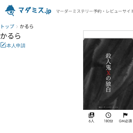
マーダーミステリー予約・レビューサイ
トップ
かるら
かるら
本人申請
6人
180分
GM必須