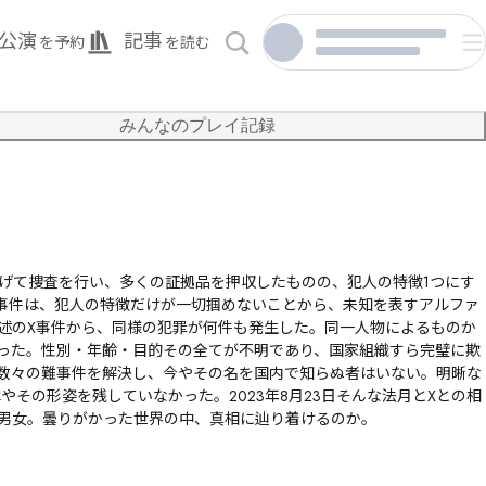
公演
記事
を予約
を読む
みんなのプレイ記録
挙げて捜査を行い、多くの証拠品を押収したものの、犯人の特徴1つにす
事件は、犯人の特徴だけが一切掴めないことから、未知を表すアルファ
先述のX事件から、同様の犯罪が何件も発生した。同一人物によるものか
った。性別・年齢・目的その全てが不明であり、国家組織すら完璧に欺
数々の難事件を解決し、今やその名を国内で知らぬ者はいない。明晰な
その形姿を残していなかった。2023年8月23日そんな法月とXとの相
男女。曇りがかった世界の中、真相に辿り着けるのか。