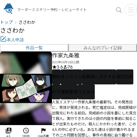
マーダーミステリー予約・レビューサイト
トップ
ささわか
ささわか
本人申請
作品一覧
みんなのプレイ記録
作家九条雅
2023年05月16日公開
3.6
76
無料
オンライン
経験者におすすめ
現代日本
対立
推理重視
コミカル
人気ミステリー作家九条雅の最新刊。その発売日
に、死体が発見される。死亡推定日は、完成原稿が
出版元にわたる前日。完成前の小説を基にした見立
て殺人。実行できたのは小説の内容を事前に知るこ
とが出来たものだけ。殺人にかかわった者が、この
4人の中に必ずいる。あなた達は小説が書かれるま
での二カ月間を回想し、事件の真相に辿り着けるだ
4人
150分
GM不要