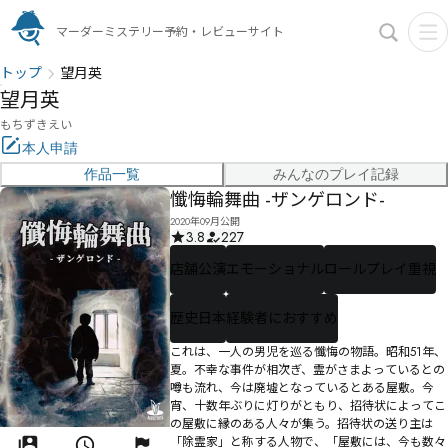
マーダーミステリー予約・レビューサイト
トップ
望月英
望月英
もちずきえい
本人申請
作品一覧
みんなのプレイ記録
懺悔輪舞曲 -ザンゲロンド-
2020年09月公開
3.8
227
店舗公演
エモーショナル
ロールプレイ重視
歴史日本
経験者におすすめ
これは、一人の男児を巡る懺悔の物語。昭和51年、
夏。不幸な事件が相次ぎ、霊がさまよっているとの
噂も流れ、今は廃墟となっているとある屋敷。今
宵、十数年ぶりに灯りがともり、招待状によってこ
の屋敷に縁のある人々が集う。招待状の送り主は
「除霊家」と称する人物で、「屋敷には、今も数々