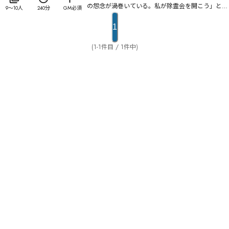
の怨念が渦巻いている。私が除霊会を開こう」と記
9
〜
10
人
240分
GM必須
されていた。なにより人々が震撼したのは、添えら
れていた写真だった。その写真には……。様々な思
1
いを抱きやってきた面々は、やがて無残な遺体を見
つける事になる。果たして人間の仕業か、怨霊の仕
(1-1件目 / 1件中)
業か。謎と恐怖、そして慟哭の一夜が今始まる。――あ
なたは、罪を認めますか？